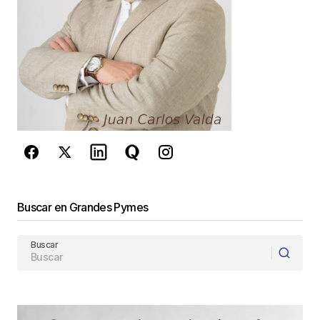
Este sitio esta protegido por
reCAPTCHA y la
Política de
privacidad
y los
Términos del servicio
de Google
se aplican.
Enviar Comentario
Buscar en Grandes Pymes
Buscar