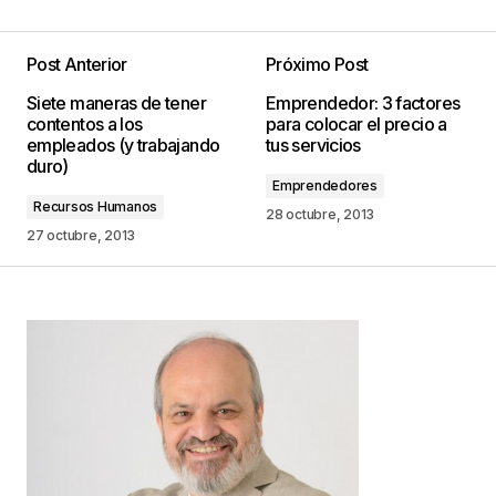
Post Anterior
Próximo Post
Tu dirección de correo electrónico no será
Siete maneras de tener
Emprendedor: 3 factores
publicada.
Los campos obligatorios están
contentos a los
para colocar el precio a
marcados con
*
empleados (y trabajando
tus servicios
duro)
Emprendedores
Comentario
*
Recursos Humanos
28 octubre, 2013
27 octubre, 2013
Your Name
*
Your E-mail
*
Guarda mi nombre, correo electrónico y web en
este navegador para la próxima vez que
comente.