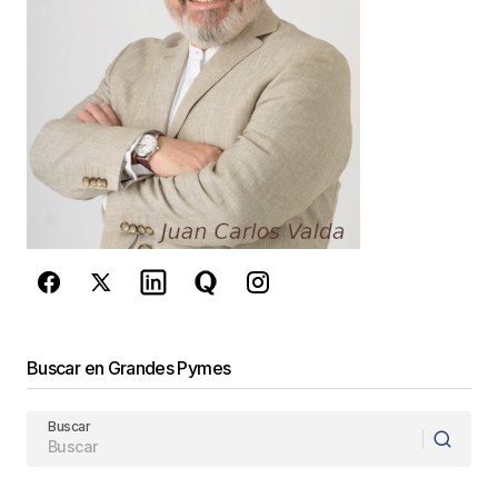
Guarda mi nombre, correo electrónico y web en
este navegador para la próxima vez que
comente.
Este sitio esta protegido por
reCAPTCHA y la
Política de
privacidad
y los
Términos del servicio
de Google
se aplican.
Enviar Comentario
Buscar en Grandes Pymes
Buscar