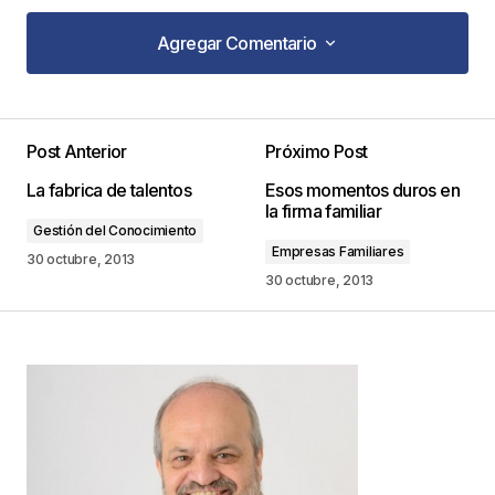
Agregar Comentario
Agregar Comentario
Post Anterior
Próximo Post
Tu dirección de correo electrónico no será
La fabrica de talentos
Esos momentos duros en
publicada.
Los campos obligatorios están
la firma familiar
marcados con
*
Gestión del Conocimiento
Empresas Familiares
30 octubre, 2013
Comentario
*
30 octubre, 2013
Your Name
*
Your E-mail
*