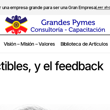
er una empresa grande para ser una Gran Empresa
Leer ah
Visión – Misión – Valores
Biblioteca de Artículos
Somos perfectibles, y el feedback ayuda
Management
ibles, y el feedback