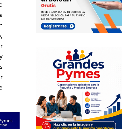
o
a
n
,
r
y
s
r
e