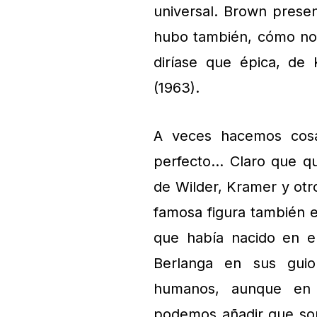
universal. Brown presen
hubo también, cómo no
diríase que épica, de
(1963).
A veces hacemos cosa
perfecto… Claro que qui
de Wilder, Kramer y otro
famosa figura también e
que había nacido en el
Berlanga en sus gui
humanos, aunque en 
podemos añadir que somo