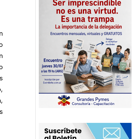
n
o
n
o
s
,
,
s