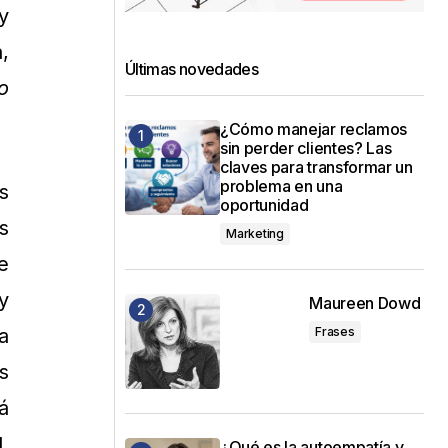
y
,
Últimas novedades
o
¿Cómo manejar reclamos
sin perder clientes? Las
claves para transformar un
problema en una
s
oportunidad
s
Marketing
e
y
Maureen Dowd
Frases
a
s
á
,
¿Qué es la autoempatía y