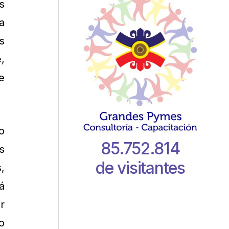
s
a
s
,
e
o
85.752.814
s
de visitantes
,
á
r
o