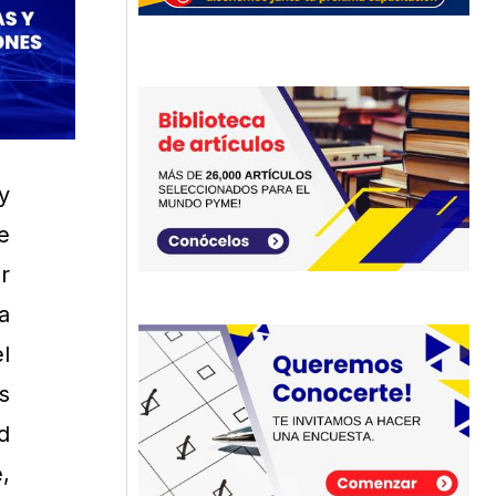
y
e
r
a
l
s
d
,