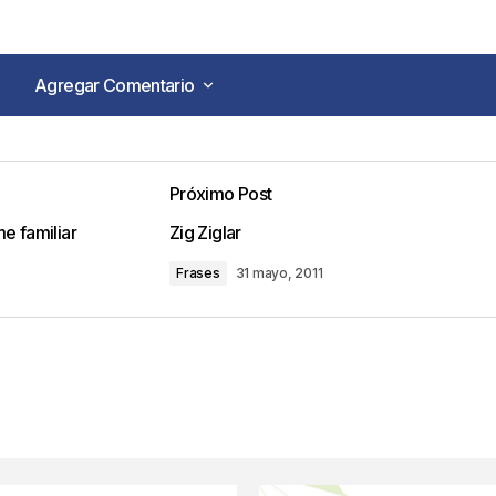
Agregar Comentario
Agregar Comentario
tidious post to take facts regarding my presentation top
Próximo Post
me familiar
Zig Ziglar
at 5:10 pm
Frases
31 mayo, 2011
o no será publicada.
Los campos obligatorios están marca