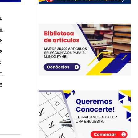
a
e
s
s
.
o
e