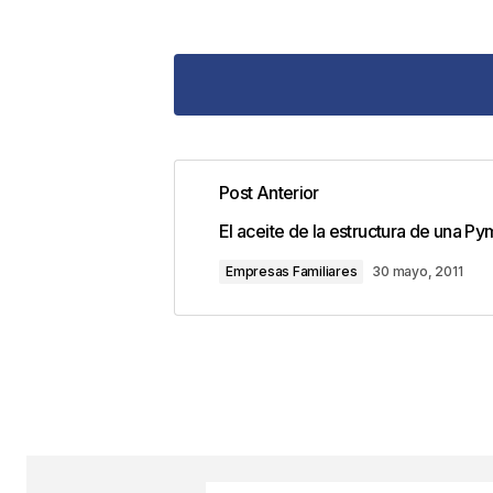
Excellent way of describing, and fas
i am going to convey
Post Anterior
in school.
El aceite de la estructura de una Py
loan, loan requirements
2 enero, 2013 
Empresas Familiares
30 mayo, 2011
Responder
Tu dirección de correo electrónic
con
*