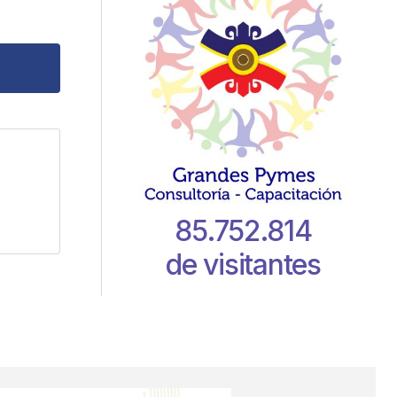
ic, which
85.752.814
de visitantes
dos