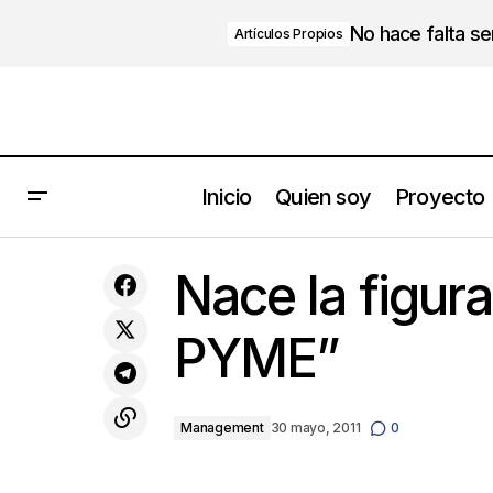
No hace falta s
Artículos Propios
Inicio
Quien soy
Proyecto
El aceite de la estructura de una Pyme
Nace la figur
familiar
PYME”
Management
30 mayo, 2011
0