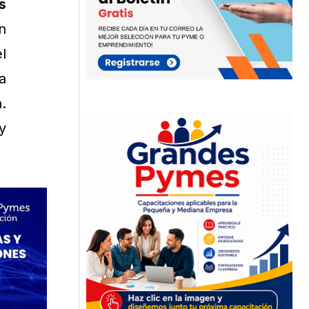
s
n
l
a
.
y