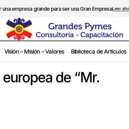
er una empresa grande para ser una Gran Empresa
Leer ah
Visión – Misión – Valores
Biblioteca de Artículos
Nace la figura europea de “Mr. PYME”
Management
a europea de “Mr.