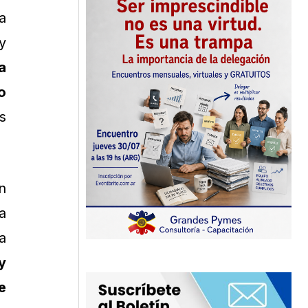
a
y
a
o
s
n
a
a
y
e