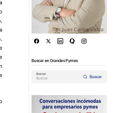
a
o
,
a
.
e
e
Buscar en Grandes Pymes
n
Buscar
e
Buscar
Buscar
o