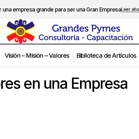
er una empresa grande para ser una Gran Empresa
Leer ah
Visión – Misión – Valores
Biblioteca de Artículos
Cultura y Valores en una Empresa Familiar
Empresas Familiares
ores en una Empresa