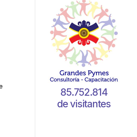
e
85.752.814
de visitantes
o