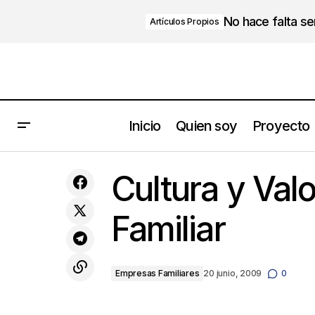
No hace falta s
Artículos Propios
Inicio
Quien soy
Proyecto
Adaptarse al cambio o crear futuro,
Cultura y Val
está en tus manos
Familiar
Empresas Familiares
20 junio, 2009
0