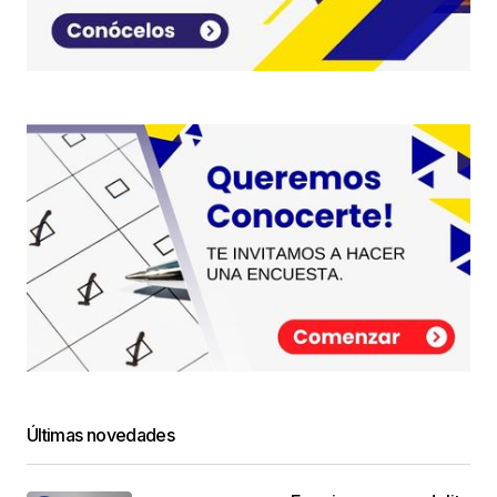
Your E-mail
*
Guarda mi nombre, correo electrónico y web en
este navegador para la próxima vez que
comente.
Este sitio esta protegido por
reCAPTCHA y la
Política de
privacidad
y los
Términos del servicio
de Google
se aplican.
Enviar Comentario
Últimas novedades