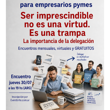
http://estrategiaycambio.wordpress.com/2009/06/
familiar-1/
Hablamos desde perspectivas diferentes, pero
hablamos de lo mismo. ¿Será que a los dos nos
parece que la Empresa Familiar es clave en el
desarrollo del tejido económoco de un país??!!
Un saludo,
Gabriela
gabriela revel
24 junio, 2009 at 6:14 pm
Responder