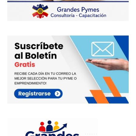
Totalmente de acuerdo Gabriela…
Es más, existe alguien que pueda considerar
que seria factible una economia sin las
Empresas Familiares?.
Estoy absolutamente convencido que no
…..enfáticamente digo que no !.
Por lo tanto el tema no pasa por discutirlas o
resaltar lo malo o lo «menos positivo» sino en
apalancarnos sobre las fortalezas y
oportunidades que generan.
O acaso no hay casos de nepotismo,
diferencias, clanes, etc dentro de las
empresas no familiares (las profesionales !!!!)
más allá de lo que los Manuales dicen que
deberian ser las cosas??
Un saludo !
Juan Carlos