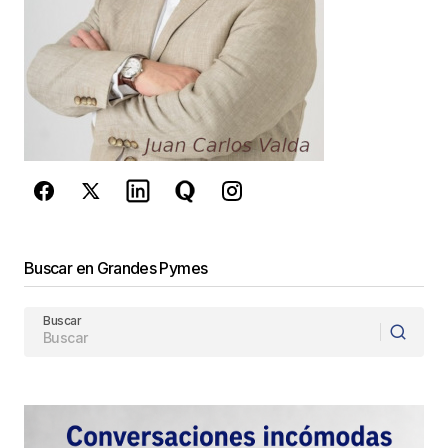
inclusion de tu direccion de correo electronico en
la pagina del blog.
Espero seguir contando con tu compañía !
Juan Carlos
jcvalda
24 junio, 2009 at 10:31 am
Responder
Buscar en Grandes Pymes
Querido Juan Carlos,
Buscar
¡¡Prometo que ha sido casualidad!! Pero ambos
hemos hecho un post que habla de lo mismo…
Este es el link al mío