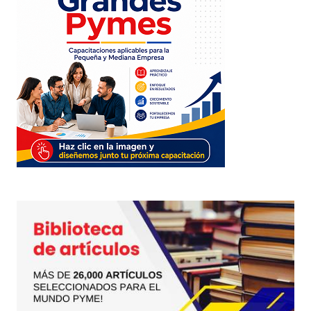
jcvalda
24 junio, 2009 at 6:22 pm
Responder
Tu dirección de correo electrónico no será
publicada.
Los campos obligatorios están
marcados con
*
Comentario
*
Your Name
*