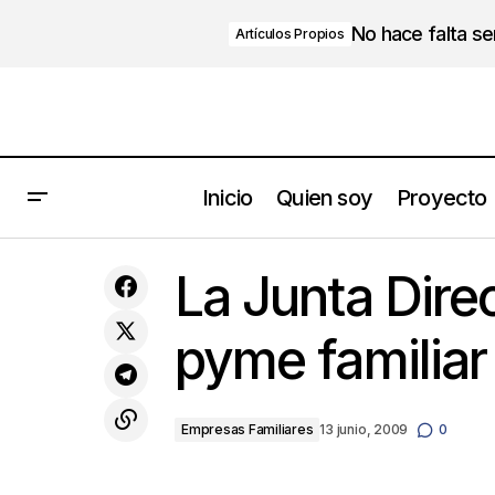
No hace falta s
Artículos Propios
Inicio
Quien soy
Proyecto
El 80% de las Pymes fracasa antes de
los cinco años y el 90% no llega a los
La Junta Direc
diez años. ¿Por qué?
pyme familiar
Empresas Familiares
13 junio, 2009
0