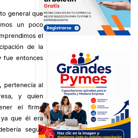
nto general que
ntimos un poco
omprendimos el
cipación de la
y fue entonces
, pertenecía al
resa, y quien
ener el firme
 ya que él era
ebería seguir