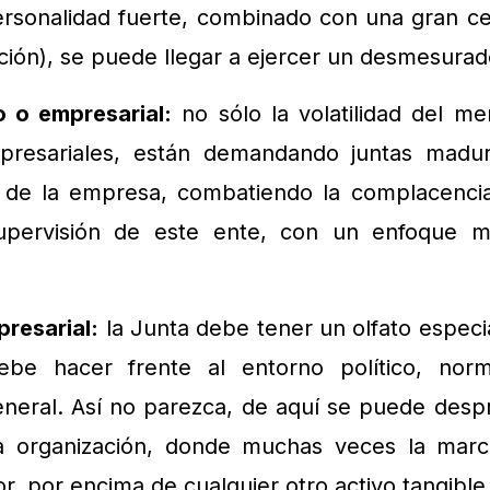
rsonalidad fuerte, combinado con una gran cen
ción), se puede llegar a ejercer un desmesurad
o o empresarial:
no sólo la volatilidad del me
presariales, están demandando juntas madu
gia de la empresa, combatiendo la complacenci
pervisión de este ente, con un enfoque m
resarial:
la Junta debe tener un olfato especi
e hacer frente al entorno político, norm
general. Así no parezca, de aquí se puede des
organización, donde muchas veces la marca
or, por encima de cualquier otro activo tangible 