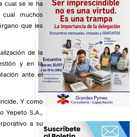
a cual se le ha
o cual muchos
órgano que les
lización de la
stión y en la
tación ante el
oincide. Y como
o Yepeto S.A.,
rporativo a su