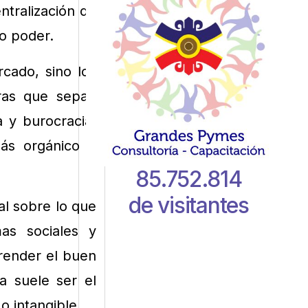
tralización de
o poder.
rcado, sino los
ras que sepan
a y burocracia.
ás orgánico y
85.752.814
de visitantes
al sobre lo que
as sociales y
prender el buen
 suele ser el
o intangible.