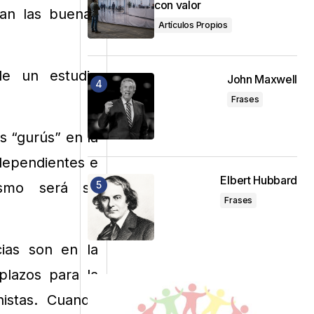
con valor
nan las buenas
Artículos Propios
de un estudio
John Maxwell
Frases
s “gurús” en la
dependientes e
Elbert Hubbard
ismo será su
Frases
ias son en la
plazos para la
nistas. Cuando