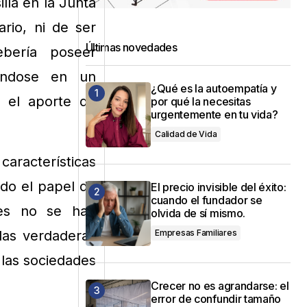
lla en la Junta
rio, ni de ser
Últimas novedades
bería poseer
iéndose en un
¿Qué es la autoempatía y
 el aporte de
por qué la necesitas
urgentemente en tu vida?
Calidad de Vida
aracterísticas
ndo el papel de
El precio invisible del éxito:
cuando el fundador se
ones no se han
olvida de sí mismo.
Empresas Familiares
 las verdaderas
 las sociedades
Crecer no es agrandarse: el
error de confundir tamaño