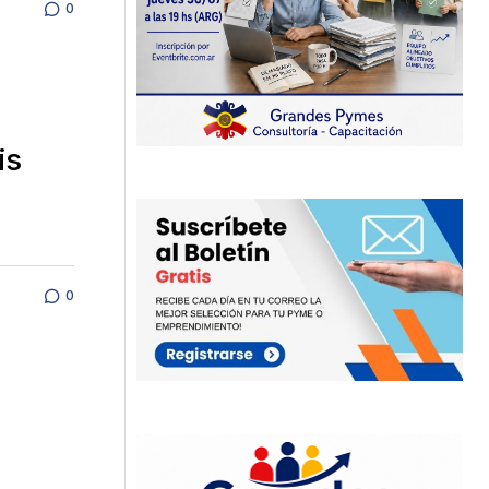
0
is
0