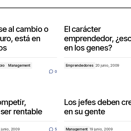
e al cambio o
El carácter
turo, está en
emprendedor, ¿esc
os
en los genes?
bio
Management
Emprendedores
20 junio, 2009
0
mpetir,
Los jefes deben cr
 ser rentable
en su gente
 junio, 2009
5
Management
19 junio, 2009