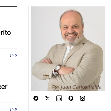
rito
0
eer
5