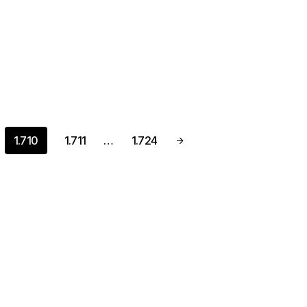
1.710
1.711
…
1.724