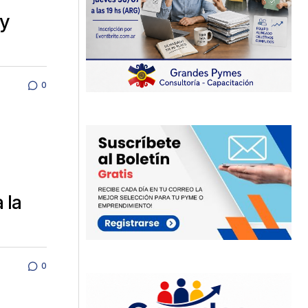
 y
0
 la
0