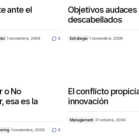
te ante el
Objetivos audaces
descabellados
bio
1 noviembre, 2009
0
Estrategia
1 noviembre, 2009
r o No
El conflicto propicia
, esa es la
innovación
n
Management
31 octubre, 2009
oring
1 noviembre, 2009
0