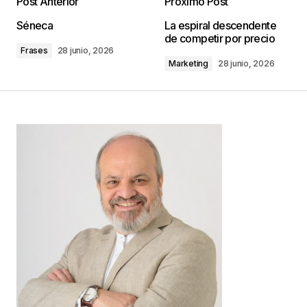
Post Anterior
Próximo Post
Tu dirección de correo electrónico no será
Séneca
La espiral descendente
publicada.
Los campos obligatorios están
de competir por precio
marcados con
*
Frases
28 junio, 2026
Marketing
28 junio, 2026
Comentario
*
Your Name
*
Your E-mail
*
Guarda mi nombre, correo electrónico y web en
este navegador para la próxima vez que
comente.
Este sitio esta protegido por