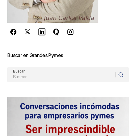
reCAPTCHA y la
Política de
privacidad
y los
Términos del servicio
de Google
se aplican.
Enviar Comentario
Buscar en Grandes Pymes
Buscar