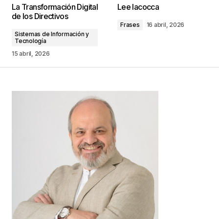
La Transformación Digital
Lee Iacocca
publicada.
Los campos obligatorios están
de los Directivos
marcados con
*
Frases
16 abril, 2026
Sistemas de Información y
Tecnología
Comentario
*
15 abril, 2026
Your Name
*
Your E-mail
*
Guarda mi nombre, correo electrónico y web en
este navegador para la próxima vez que
comente.
Este sitio esta protegido por