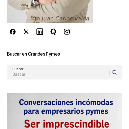
reCAPTCHA y la
Política de
privacidad
y los
Términos del servicio
de Google
se aplican.
Enviar Comentario
Buscar en Grandes Pymes
Buscar