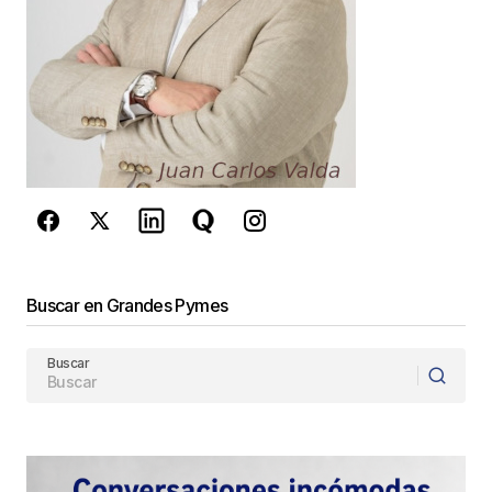
Este sitio esta protegido por
reCAPTCHA y la
Política de
privacidad
y los
Términos del servicio
de Google
se aplican.
Enviar Comentario
Buscar en Grandes Pymes
Buscar