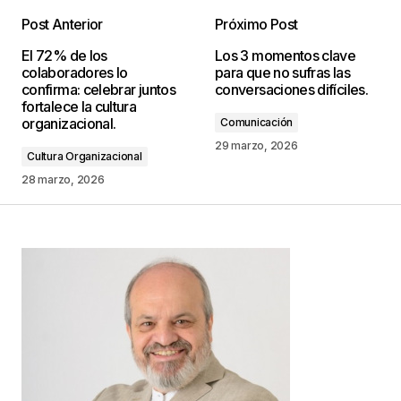
Post Anterior
Próximo Post
Tu dirección de correo electrónico no será
El 72% de los
Los 3 momentos clave
publicada.
Los campos obligatorios están
colaboradores lo
para que no sufras las
marcados con
*
confirma: celebrar juntos
conversaciones difíciles.
fortalece la cultura
organizacional.
Comunicación
Comentario
*
29 marzo, 2026
Cultura Organizacional
28 marzo, 2026
Your Name
*
Your E-mail
*
Guarda mi nombre, correo electrónico y web en
este navegador para la próxima vez que
comente.