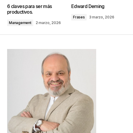
9 agosto, 2011 at 11:08 am
6 claves para ser más
Edward Deming
productivos.
Responder
Frases
3 marzo, 2026
Management
2 marzo, 2026
Tu dirección de correo electrónico no será
publicada.
Los campos obligatorios están
marcados con
*
Comentario
*
Your Name
*
Your E-mail
*