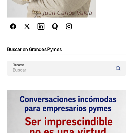
Guarda mi nombre, correo electrónico y web en
este navegador para la próxima vez que
comente.
Este sitio esta protegido por
Buscar en Grandes Pymes
reCAPTCHA y la
Política de
privacidad
y los
Términos del servicio
Buscar
de Google
se aplican.
Enviar Comentario