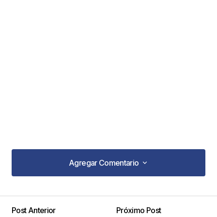
Agregar Comentario
Agregar Comentario
Cuanta sabiduría en estas palabras!!
Post Anterior
Próximo Post
Diego