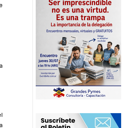
e
a
l
a