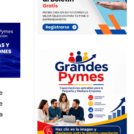
e
e
a