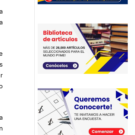
a
a
e
s
r
o
a
n