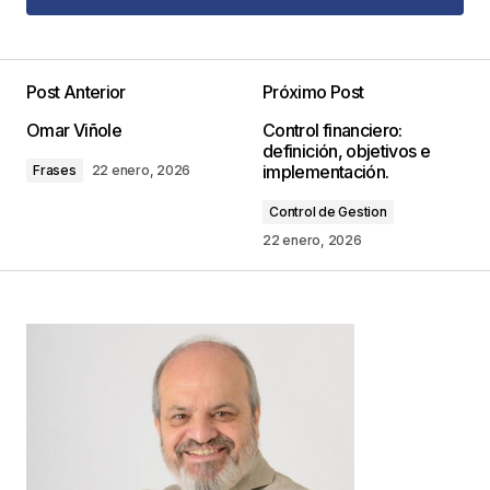
Agregar Comentario
Post Anterior
Próximo Post
Tu dirección de correo electrónico no será
Omar Viñole
Control financiero:
publicada.
Los campos obligatorios están
definición, objetivos e
marcados con
*
implementación.
Frases
22 enero, 2026
Control de Gestion
Comentario
*
22 enero, 2026
Your Name
*
Your E-mail
*
Guarda mi nombre, correo electrónico y web en