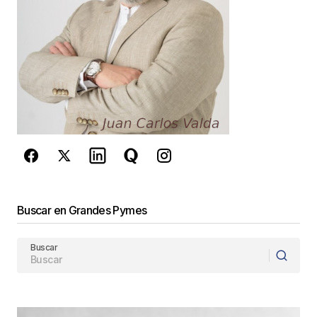
este navegador para la próxima vez que
comente.
Este sitio esta protegido por
reCAPTCHA y la
Política de
privacidad
y los
Términos del servicio
de Google
se aplican.
Enviar Comentario
Buscar en Grandes Pymes
Buscar