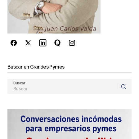
reCAPTCHA y la
Política de
privacidad
y los
Términos del servicio
de Google
se aplican.
Enviar Comentario
Buscar en Grandes Pymes
Buscar