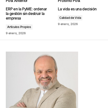
Post Anterior
Próximo Post
Tu dirección de correo electrónico no será
ERP en la PyME: ordenar
La vida es una decisión
publicada.
Los campos obligatorios están
la gestión sin destruir la
marcados con
*
empresa
Calidad de Vida
9 enero, 2026
Artículos Propios
Comentario
*
9 enero, 2026
Your Name
*
Your E-mail
*
Guarda mi nombre, correo electrónico y web en
este navegador para la próxima vez que
comente.
Este sitio esta protegido por