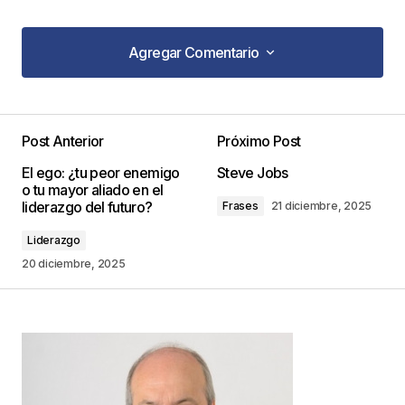
Agregar Comentario
Agregar Comentario
Post Anterior
Próximo Post
Tu dirección de correo electrónico no será
El ego: ¿tu peor enemigo
Steve Jobs
publicada.
Los campos obligatorios están
o tu mayor aliado en el
marcados con
*
liderazgo del futuro?
Frases
21 diciembre, 2025
Liderazgo
Comentario
*
20 diciembre, 2025
Your Name
*