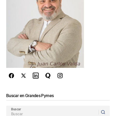
Your E-mail
*
Guarda mi nombre, correo electrónico y web en
este navegador para la próxima vez que
comente.
Este sitio esta protegido por
reCAPTCHA y la
Política de
privacidad
y los
Términos del servicio
de Google
se aplican.
Enviar Comentario
Buscar en Grandes Pymes
Buscar