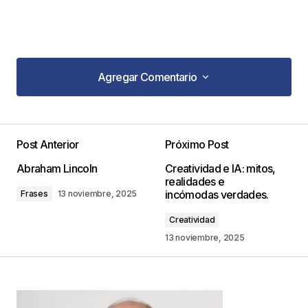
Agregar Comentario
Agregar Comentario
Post Anterior
Próximo Post
Tu dirección de correo electrónico no será
Abraham Lincoln
Creatividad e IA: mitos,
publicada.
Los campos obligatorios están
realidades e
marcados con
*
incómodas verdades.
Frases
13 noviembre, 2025
Creatividad
Comentario
*
13 noviembre, 2025
Your Name
*