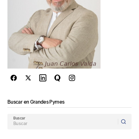
Guarda mi nombre, correo electrónico y web en
este navegador para la próxima vez que
comente.
Este sitio esta protegido por
reCAPTCHA y la
Política de
privacidad
y los
Términos del servicio
de Google
se aplican.
Enviar Comentario
Buscar en Grandes Pymes
Buscar