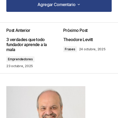
Agregar Comentario
Agregar Comentario
Post Anterior
Próximo Post
Tu dirección de correo electrónico no será
3 verdades que todo
Theodore Levitt
publicada.
Los campos obligatorios están
fundador aprende a la
marcados con
*
mala
Frases
24 octubre, 2025
Emprendedores
Comentario
*
23 octubre, 2025
Your Name
*
Your E-mail
*