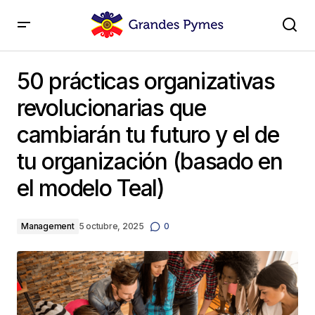
50 prácticas organizativas revolucionarias que
cambiarán tu futuro y el de tu organización (basado
50 prácticas organizativas
en el modelo Teal)
revolucionarias que
cambiarán tu futuro y el de
tu organización (basado en
el modelo Teal)
Management
5 octubre, 2025
0