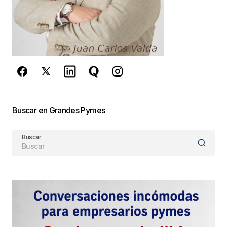
reCAPTCHA y la
Política de
privacidad
y los
Términos del servicio
de Google
se aplican.
Enviar Comentario
Buscar en Grandes Pymes
Buscar