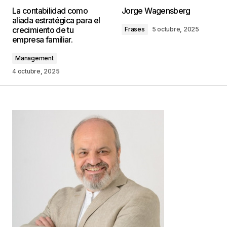
Tu dirección de correo electrónico no será
La contabilidad como
Jorge Wagensberg
publicada.
Los campos obligatorios están
aliada estratégica para el
marcados con
*
crecimiento de tu
Frases
5 octubre, 2025
empresa familiar.
Comentario
*
Management
4 octubre, 2025
Your Name
*
Your E-mail
*
Guarda mi nombre, correo electrónico y web en
este navegador para la próxima vez que
comente.
Este sitio esta protegido por