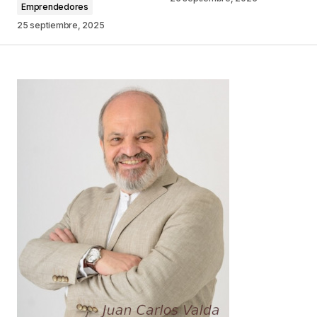
Emprendedores
Comentario
*
25 septiembre, 2025
Your Name
*
Your E-mail
*
Guarda mi nombre, correo electrónico y web en
este navegador para la próxima vez que
comente.
Este sitio esta protegido por
reCAPTCHA y la
Política de
privacidad
y los
Términos del servicio
de Google
se aplican.