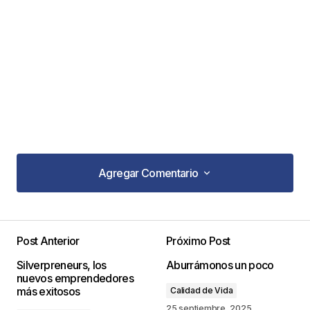
Agregar Comentario
Agregar Comentario
Post Anterior
Próximo Post
Tu dirección de correo electrónico no será
Silverpreneurs, los
Aburrámonos un poco
publicada.
Los campos obligatorios están
nuevos emprendedores
marcados con
*
más exitosos
Calidad de Vida
25 septiembre, 2025