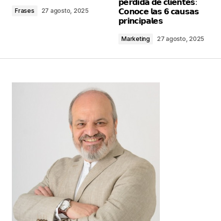
𝗽𝗲́𝗿𝗱𝗶𝗱𝗮 𝗱𝗲 𝗰𝗹𝗶𝗲𝗻𝘁𝗲𝘀:
marcados con
*
𝗖𝗼𝗻𝗼𝗰𝗲 𝗹𝗮𝘀 𝟲 𝗰𝗮𝘂𝘀𝗮𝘀
Frases
27 agosto, 2025
𝗽𝗿𝗶𝗻𝗰𝗶𝗽𝗮𝗹𝗲𝘀
Comentario
*
Marketing
27 agosto, 2025
Your Name
*
Your E-mail
*
Guarda mi nombre, correo electrónico y web en
este navegador para la próxima vez que
comente.
Este sitio esta protegido por
reCAPTCHA y la
Política de