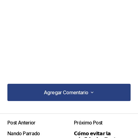
Agregar Comentario
Agregar Comentario
Post Anterior
Próximo Post
Tu dirección de correo electrónico no será
Nando Parrado
𝗖𝗼́𝗺𝗼 𝗲𝘃𝗶𝘁𝗮𝗿 𝗹𝗮
publicada.
Los campos obligatorios están