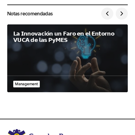
Notas recomendadas
𝗟𝗮 𝗜𝗻𝗻𝗼𝘃𝗮𝗰𝗶𝗼́𝗻 𝘂𝗻 𝗙𝗮𝗿𝗼 𝗲𝗻 𝗲𝗹 𝗘𝗻𝘁𝗼𝗿𝗻𝗼
𝗩𝗨𝗖𝗔 𝗱𝗲 𝗹𝗮𝘀 𝗣𝘆𝗠𝗘𝗦
Management