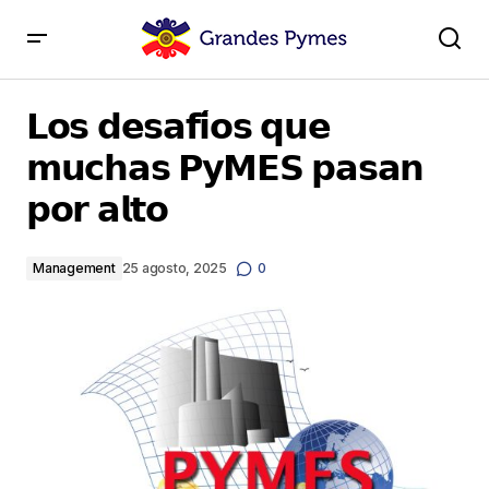
𝗟𝗼𝘀 𝗱𝗲𝘀𝗮𝗳𝗶́𝗼𝘀 𝗾𝘂𝗲 𝗺𝘂𝗰𝗵𝗮𝘀 𝗣𝘆𝗠𝗘𝗦 𝗽𝗮𝘀𝗮𝗻 𝗽𝗼𝗿 𝗮𝗹𝘁𝗼
𝗟𝗼𝘀 𝗱𝗲𝘀𝗮𝗳𝗶́𝗼𝘀 𝗾𝘂𝗲
𝗺𝘂𝗰𝗵𝗮𝘀 𝗣𝘆𝗠𝗘𝗦 𝗽𝗮𝘀𝗮𝗻
𝗽𝗼𝗿 𝗮𝗹𝘁𝗼
Management
25 agosto, 2025
0