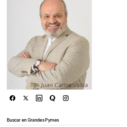
Your E-mail
*
Guarda mi nombre, correo electrónico y web en
este navegador para la próxima vez que
comente.
Este sitio esta protegido por
reCAPTCHA y la
Política de
privacidad
y los
Términos del servicio
de Google
se aplican.
Enviar Comentario
Buscar en Grandes Pymes