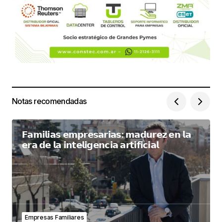
Notas recomendadas
𝗙𝗮𝗺𝗶𝗹𝗶𝗮𝘀 𝗲𝗺𝗽𝗿𝗲𝘀𝗮𝗿𝗶𝗮𝘀: 𝗺𝗮𝗱𝘂𝗿𝗲𝘇 𝗲𝗻 𝗹𝗮
𝗲𝗿𝗮 𝗱𝗲 𝗹𝗮 𝗶𝗻𝘁𝗲𝗹𝗶𝗴𝗲𝗻𝗰𝗶𝗮 𝗮𝗿𝘁𝗶𝗳𝗶𝗰𝗶𝗮𝗹
Empresas Familiares