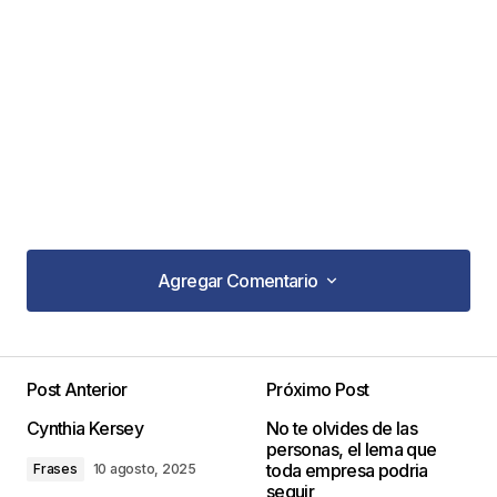
Agregar Comentario
Agregar Comentario
Post Anterior
Próximo Post
Tu dirección de correo electrónico no será
Cynthia Kersey
No te olvides de las
publicada.
Los campos obligatorios están
personas, el lema que
marcados con
*
toda empresa podria
Frases
10 agosto, 2025
seguir