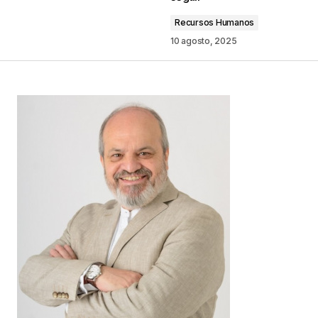
Comentario
*
Recursos Humanos
10 agosto, 2025
Your Name
*
Your E-mail
*
Guarda mi nombre, correo electrónico y web en
este navegador para la próxima vez que
comente.
Este sitio esta protegido por
reCAPTCHA y la
Política de
privacidad
y los
Términos del servicio
de Google
se aplican.