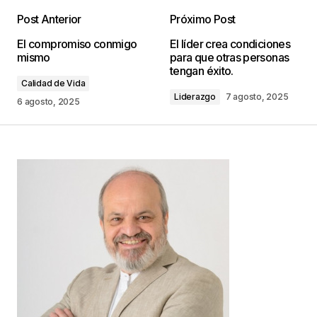
Post Anterior
Próximo Post
Tu dirección de correo electrónico no será
El compromiso conmigo
El líder crea condiciones
publicada.
Los campos obligatorios están
mismo
para que otras personas
marcados con
*
tengan éxito.
Calidad de Vida
Liderazgo
7 agosto, 2025
Comentario
*
6 agosto, 2025
Your Name
*
Your E-mail
*
Guarda mi nombre, correo electrónico y web en
este navegador para la próxima vez que
comente.