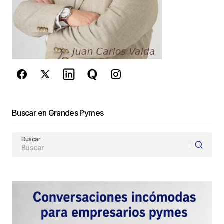
Este sitio esta protegido por
reCAPTCHA y la
Política de
privacidad
y los
Términos del servicio
de Google
se aplican.
Enviar Comentario
Buscar en Grandes Pymes
Buscar