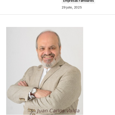
Empresas Familiares
29 julio, 2025
Your Name
*
Your E-mail
*
Guarda mi nombre, correo electrónico y web en
este navegador para la próxima vez que
comente.
Este sitio esta protegido por
reCAPTCHA y la
Política de
privacidad
y los
Términos del servicio
de Google
se aplican.