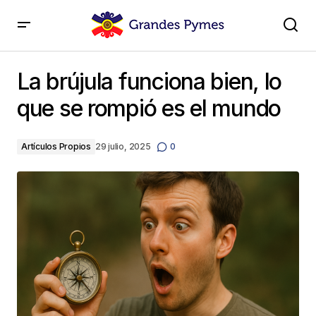
La brújula funciona bien, lo que se rompió es el
mundo
La brújula funciona bien, lo
que se rompió es el mundo
Artículos Propios
29 julio, 2025
0