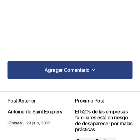
Agregar Comentario
Agregar Comentario
Post Anterior
Próximo Post
Tu dirección de correo electrónico no será
Antoine de Saint Exupéry
El 52% de las empresas
publicada.
Los campos obligatorios están
familiares está en riesgo
marcados con
*
de desaparecer por malas
Frases
29 julio, 2025
prácticas.
Comentario
*