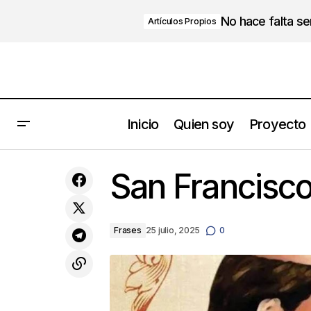
No hace falta s
Artículos Propios
Inicio
Quien soy
Proyecto
Despierta Tu Grandeza: El Llamado a
San Francisco
Tu Mejor Versión
Frases
25 julio, 2025
0