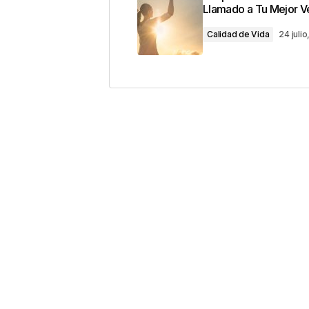
con
*
Llamado a Tu Mejor V
Calidad de Vida
24 juli
Comentario
*
Your Name
*
Guarda mi nombre, correo electrón
este navegador para la próxima v
Este sitio esta protegido 
los
Términos del servicio d
Enviar Comentario