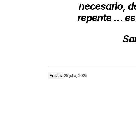
necesario,
d
repente …
es
San
Frases
25 julio, 2025