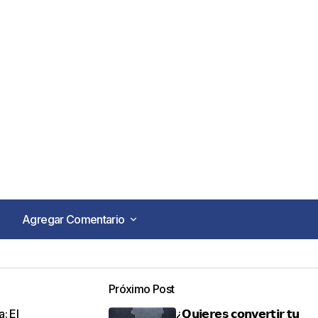
Agregar Comentario
Agregar Comentario
Próximo Post
o no será publicada.
Los campos obligatorios están marca
: El
¿𝗤𝘂𝗶𝗲𝗿𝗲𝘀 𝗰𝗼𝗻𝘃𝗲𝗿𝘁𝗶𝗿 𝘁𝘂