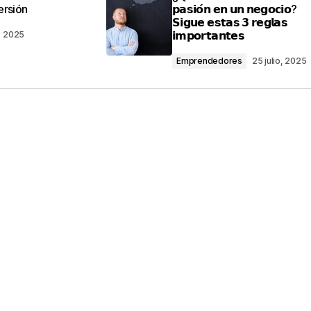
ersión
𝗽𝗮𝘀𝗶𝗼́𝗻 𝗲𝗻 𝘂𝗻 𝗻𝗲𝗴𝗼𝗰𝗶𝗼?
𝗦𝗶𝗴𝘂𝗲 𝗲𝘀𝘁𝗮𝘀 𝟯 𝗿𝗲𝗴𝗹𝗮𝘀
𝗶𝗺𝗽𝗼𝗿𝘁𝗮𝗻𝘁𝗲𝘀
o, 2025
Emprendedores
25 julio, 2025
Your E-mail
*
ico y web en
ez que comente.
por reCAPTCHA y la
Política de privacidad
y
e Google
se aplican.