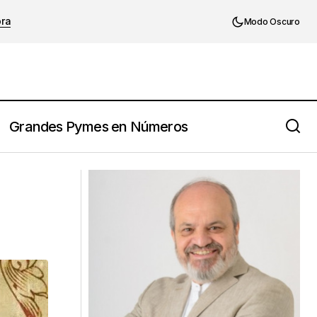
ora
Modo Oscuro
Grandes Pymes en Números
¿𝗤𝘂𝗶𝗲𝗿𝗲𝘀 𝗰𝗼𝗻𝘃𝗲𝗿𝘁𝗶𝗿 𝘁𝘂 𝗽𝗮𝘀𝗶𝗼́𝗻 𝗲𝗻 𝘂𝗻
𝗻𝗲𝗴𝗼𝗰𝗶𝗼? 𝗦𝗶𝗴𝘂𝗲 𝗲𝘀𝘁𝗮𝘀 𝟯 𝗿𝗲𝗴𝗹𝗮𝘀
𝗶𝗺𝗽𝗼𝗿𝘁𝗮𝗻𝘁𝗲𝘀