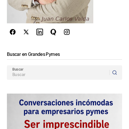
Este sitio esta protegido por
reCAPTCHA y la
Política de
privacidad
y los
Términos del servicio
de Google
se aplican.
Enviar Comentario
Buscar en Grandes Pymes
Buscar