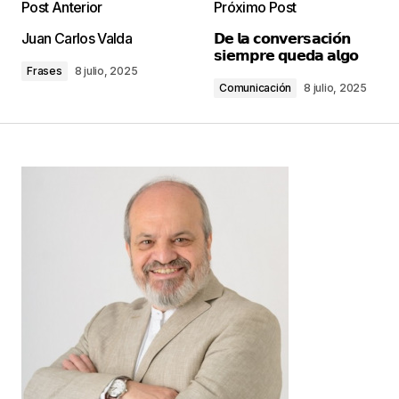
Post Anterior
Próximo Post
Tu dirección de correo electrónico no será
Juan Carlos Valda
𝗗𝗲 𝗹𝗮 𝗰𝗼𝗻𝘃𝗲𝗿𝘀𝗮𝗰𝗶𝗼́𝗻
publicada.
Los campos obligatorios están
𝘀𝗶𝗲𝗺𝗽𝗿𝗲 𝗾𝘂𝗲𝗱𝗮 𝗮𝗹𝗴𝗼
marcados con
*
Frases
8 julio, 2025
Comunicación
8 julio, 2025
Comentario
*
Your Name
*
Your E-mail
*
Guarda mi nombre, correo electrónico y web en
este navegador para la próxima vez que
comente.