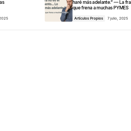
las
haré más adelante.” — La fr
que frena a muchas PYMES
, 2025
Artículos Propios
7 julio, 2025
Your E-mail
*
ico y web en
ez que comente.
por reCAPTCHA y la
Política de privacidad
y
e Google
se aplican.