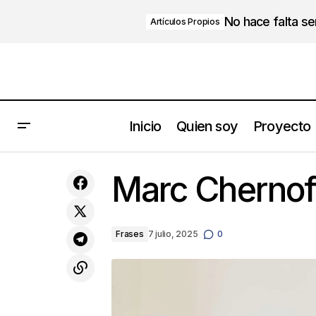
No hace falta s
Artículos Propios
Inicio
Quien soy
Proyecto
10 duras realidades que te ayudarán a
Marc Chernof
crecer (si las aceptas)
Frases
7 julio, 2025
0