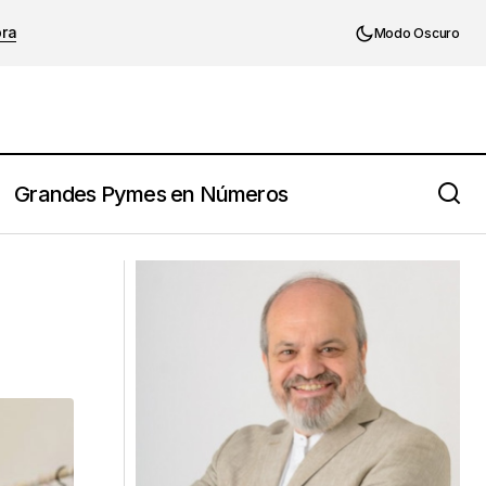
ora
Modo Oscuro
Grandes Pymes en Números
“Ahora no es el momento… Lo haré
más adelante.” — La frase que frena a
muchas PYMES