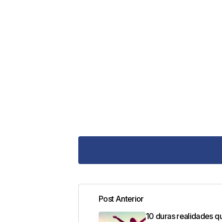
Post Anterior
Tu dirección de correo electrónic
10 duras realidades q
con
*