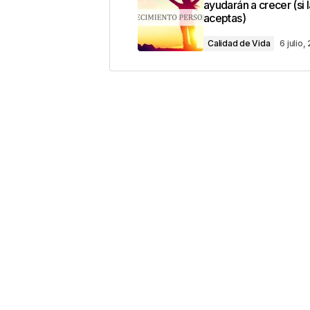
ayudarán a crecer (si 
aceptas)
Comentario
*
Calidad de Vida
6 julio
Your Name
*
Guarda mi nombre, correo electrón
este navegador para la próxima v
Este sitio esta protegido 
los
Términos del servicio d
Enviar Comentario