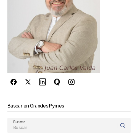
Guarda mi nombre, correo electrónico y web en
este navegador para la próxima vez que
comente.
Este sitio esta protegido por
reCAPTCHA y la
Política de
privacidad
y los
Términos del servicio
de Google
se aplican.
Enviar Comentario
Buscar en Grandes Pymes
Buscar