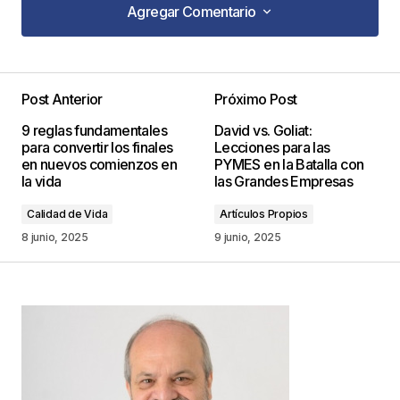
Agregar Comentario
Agregar Comentario
Post Anterior
Próximo Post
Tu dirección de correo electrónico no será
9 reglas fundamentales
David vs. Goliat:
publicada.
Los campos obligatorios están
para convertir los finales
Lecciones para las
marcados con
*
en nuevos comienzos en
PYMES en la Batalla con
la vida
las Grandes Empresas
Comentario
*
Calidad de Vida
Artículos Propios
8 junio, 2025
9 junio, 2025
Your Name
*
Your E-mail
*