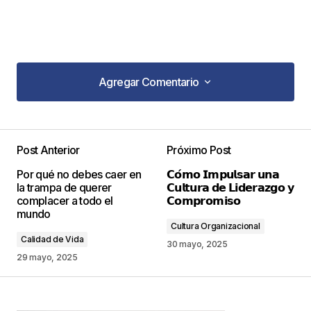
Agregar Comentario
Agregar Comentario
Post Anterior
Próximo Post
Tu dirección de correo electrónico no será
Por qué no debes caer en
𝗖𝗼́𝗺𝗼 𝗜𝗺𝗽𝘂𝗹𝘀𝗮𝗿 𝘂𝗻𝗮
publicada.
Los campos obligatorios están
la trampa de querer
𝗖𝘂𝗹𝘁𝘂𝗿𝗮 𝗱𝗲 𝗟𝗶𝗱𝗲𝗿𝗮𝘇𝗴𝗼 𝘆
marcados con
*
complacer a todo el
𝗖𝗼𝗺𝗽𝗿𝗼𝗺𝗶𝘀𝗼
mundo
Cultura Organizacional
Comentario
*
Calidad de Vida
30 mayo, 2025
29 mayo, 2025