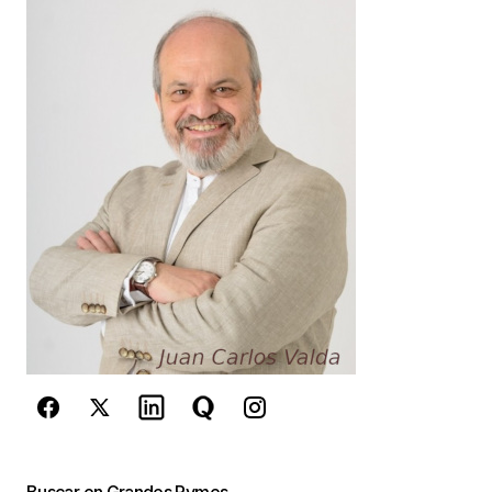
Your Name
*
Your E-mail
*
Guarda mi nombre, correo electrónico y web en
este navegador para la próxima vez que
comente.
Este sitio esta protegido por
reCAPTCHA y la
Política de
privacidad
y los
Términos del servicio
de Google
se aplican.
Enviar Comentario