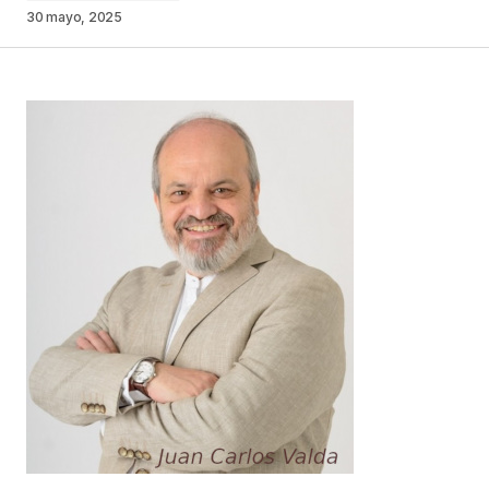
30 mayo, 2025
Your Name
*
Your E-mail
*
Guarda mi nombre, correo electrónico y web en
este navegador para la próxima vez que
comente.
Este sitio esta protegido por
reCAPTCHA y la
Política de
privacidad
y los
Términos del servicio
de Google
se aplican.