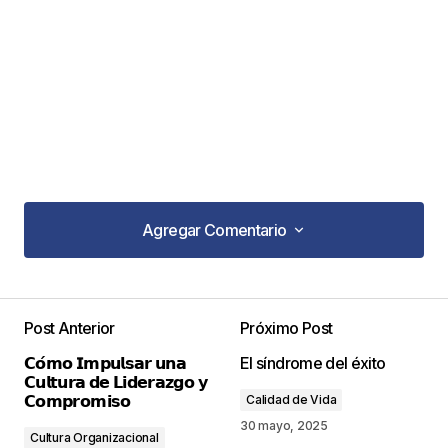
Agregar Comentario
Agregar Comentario
Post Anterior
Próximo Post
Tu dirección de correo electrónico no será
𝗖𝗼́𝗺𝗼 𝗜𝗺𝗽𝘂𝗹𝘀𝗮𝗿 𝘂𝗻𝗮
El síndrome del éxito
publicada.
Los campos obligatorios están
𝗖𝘂𝗹𝘁𝘂𝗿𝗮 𝗱𝗲 𝗟𝗶𝗱𝗲𝗿𝗮𝘇𝗴𝗼 𝘆
marcados con
*
𝗖𝗼𝗺𝗽𝗿𝗼𝗺𝗶𝘀𝗼
Calidad de Vida
30 mayo, 2025
Cultura Organizacional
Comentario
*