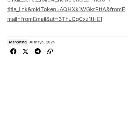
title_link&midToken=AQHXk1WGkrPttA&fromE
mail=fromEmail&ut=3ThJGgCxz1tHE1
Marketing
30 mayo, 2025