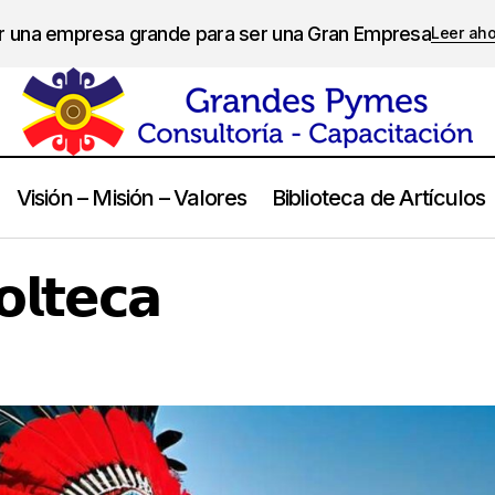
er una empresa grande para ser una Gran Empresa
Leer ah
Visión – Misión – Valores
Biblioteca de Artículos
𝗦𝗮𝗯𝗶𝗱𝘂𝗿𝗶́𝗮 𝗧𝗼𝗹𝘁𝗲𝗰𝗮
Frases
𝗼𝗹𝘁𝗲𝗰𝗮