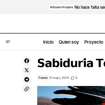
No hace falta s
Artículos Propios
Inicio
Quien soy
Proyecto
Hazte responsable de tu felicidad
𝗦𝗮𝗯𝗶𝗱𝘂𝗿𝗶́𝗮 𝗧
Frases
14 mayo, 2025
0