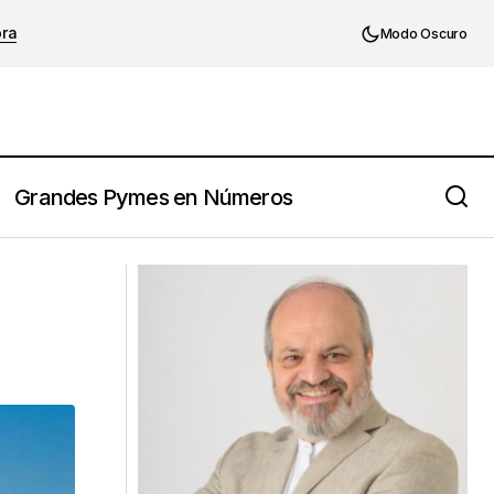
ora
Modo Oscuro
Grandes Pymes en Números
¿Sabemos lo que no sabemos? Una
pregunta clave para el empresario
PYME