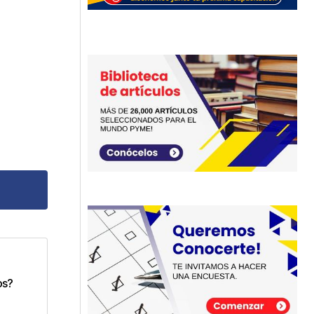
dos
os?