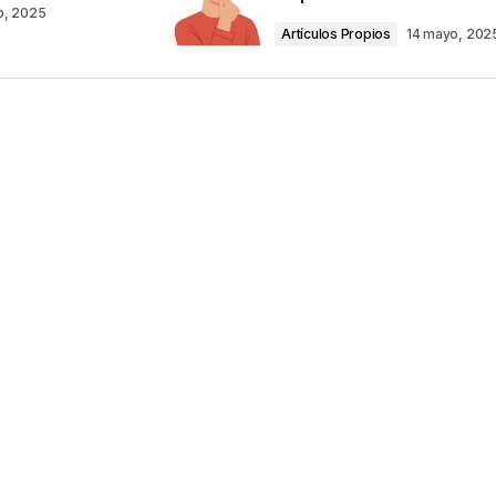
o, 2025
Artículos Propios
14 mayo, 202
Your E-mail
*
ico y web en
ez que comente.
por reCAPTCHA y la
Política de privacidad
y
e Google
se aplican.