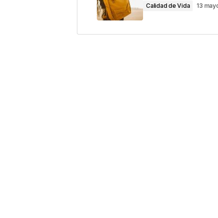
Calidad de Vida
13 may
Comentario
*
Your Name
*
Guarda mi nombre, correo electrón
este navegador para la próxima v
Este sitio esta protegido 
los
Términos del servicio d
Enviar Comentario