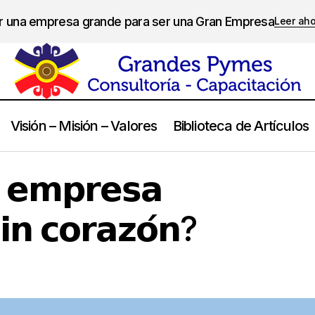
er una empresa grande para ser una Gran Empresa
Leer ah
Visión – Misión – Valores
Biblioteca de Artículos
¿𝗣𝘂𝗲𝗱𝗲 𝘂𝗻𝗮 𝗲𝗺𝗽𝗿𝗲𝘀𝗮 𝘀𝗼𝗯𝗿𝗲𝘃𝗶𝘃𝗶𝗿 𝘀𝗶𝗻 𝗰𝗼𝗿𝗮𝘇
eligencia Emocional
 𝗲𝗺𝗽𝗿𝗲𝘀𝗮
𝗶𝗻 𝗰𝗼𝗿𝗮𝘇𝗼́𝗻?