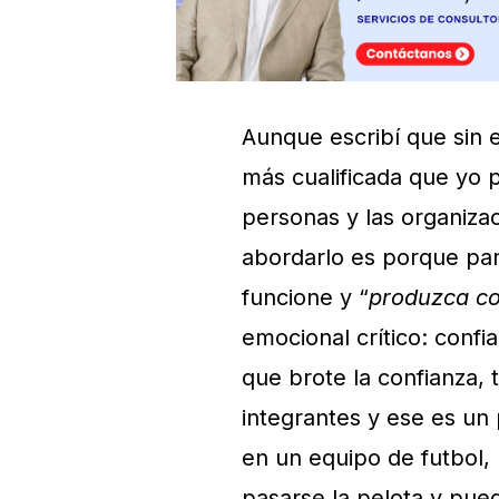
Aunque escribí que sin
más cualificada que yo 
personas y las organiza
abordarlo es porque par
funcione y “
produzca co
emocional crítico: conf
que brote la confianza,
integrantes y ese es u
en un equipo de futbol,
pasarse la pelota y pue