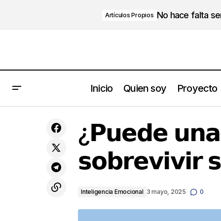
No hace falta s
Artículos Propios
Inicio
Quien soy
Proyecto
Paulo Coelho
Int
¿𝗣𝘂𝗲𝗱𝗲 𝘂𝗻𝗮
𝘀𝗼𝗯𝗿𝗲𝘃𝗶𝘃𝗶𝗿 
Inteligencia Emocional
3 mayo, 2025
0