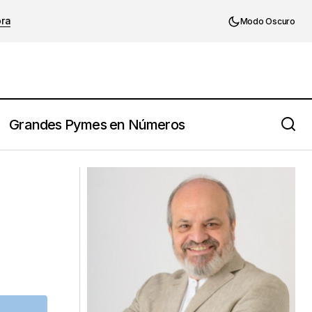
ora
Modo Oscuro
Grandes Pymes en Números
Diez frases que todo líder debería
𝗼́𝗻?
utilizar