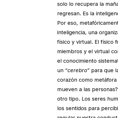
solo lo recupera la ma
regresan. Es la intelige
Por eso, metafóricamen
inteligencia, una organi
físico y virtual. El físi
miembros y el virtual c
el conocimiento sistema
un “
cerebro
” para que 
corazón como metáfora 
mueven a las personas? 
otro tipo. Los seres hu
los sentidos para perci
regular nuestra conducta