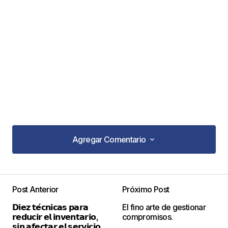
Agregar Comentario
Agregar Comentario
Post Anterior
Próximo Post
Tu dirección de correo electrónico no será
𝗗𝗶𝗲𝘇 𝘁𝗲́𝗰𝗻𝗶𝗰𝗮𝘀 𝗽𝗮𝗿𝗮
El fino arte de gestionar
publicada.
Los campos obligatorios están
𝗿𝗲𝗱𝘂𝗰𝗶𝗿 𝗲𝗹 𝗶𝗻𝘃𝗲𝗻𝘁𝗮𝗿𝗶𝗼,
compromisos.
marcados con
*
𝘀𝗶𝗻 𝗮𝗳𝗲𝗰𝘁𝗮𝗿 𝗲𝗹 𝘀𝗲𝗿𝘃𝗶𝗰𝗶𝗼