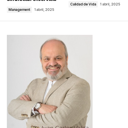
Calidad de Vida
1 abril, 2025
Management
1 abril, 2025
Comentario
*
Your Name
*
Your E-mail
*
Guarda mi nombre, correo electrónico y web en
este navegador para la próxima vez que
comente.
Este sitio esta protegido por
reCAPTCHA y la
Política de
privacidad
y los
Términos del servicio