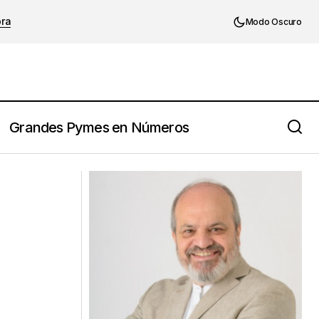
ora
Modo Oscuro
Grandes Pymes en Números
𝗼 𝗱𝗲 𝗻𝘂𝗲𝘀𝘁𝗿𝗼
𝗚𝗲𝗼𝗿𝗴𝗲 𝗪. 𝗖𝗮𝗿𝘃𝗲𝗿