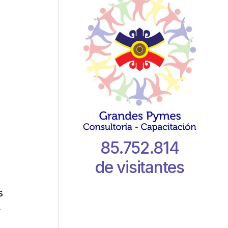
85.752.814
de visitantes
s
y