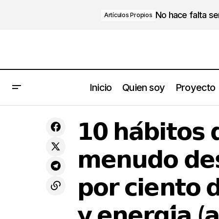
No hace falta s
Artículos Propios
Inicio
Quien soy
Proyecto
𝟰 𝗲𝘀𝘁𝗿𝗮𝘁𝗲𝗴𝗶𝗮𝘀 𝗰𝗹𝗮𝘃𝗲 𝗽𝗮𝗿𝗮 𝗮𝘆𝘂𝗱𝗮𝗿 𝗮
𝟭𝟬 𝗵𝗮́
Calidad de
𝗹𝗼𝘀 𝗲𝗺𝗽𝗿𝗲𝗻𝗱𝗲𝗱𝗼𝗿𝗲𝘀 𝗮 𝗮𝗳𝗿𝗼𝗻𝘁𝗮𝗿 𝗲𝗹
𝟭𝟬 𝗵𝗮́𝗯𝗶𝘁𝗼𝘀 
Vida
𝘁𝗶𝗲𝗺𝗽
𝗳𝗿𝗮𝗰𝗮𝘀𝗼
𝗺𝗲𝗻𝘂𝗱𝗼 𝗱𝗲𝘀
𝗽𝗼𝗿 𝗰𝗶𝗲𝗻𝘁𝗼 
𝘆 𝗲𝗻𝗲𝗿𝗴𝗶́𝗮 (𝗮