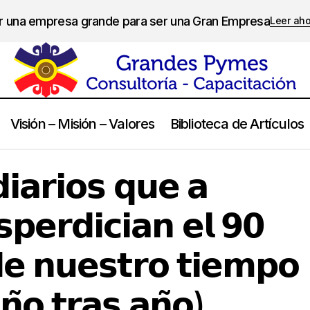
er una empresa grande para ser una Gran Empresa
Leer ah
Visión – Misión – Valores
Biblioteca de Artículos
𝗶𝘁𝗼𝘀 𝗱𝗶𝗮𝗿𝗶𝗼𝘀 𝗾𝘂𝗲 𝗮 𝗺𝗲𝗻𝘂𝗱𝗼 𝗱𝗲𝘀𝗽𝗲𝗿𝗱𝗶𝗰𝗶𝗮𝗻 𝗲𝗹 𝟵𝟬 𝗽𝗼𝗿 𝗰𝗶𝗲𝗻𝘁
𝗶𝗮𝗿𝗶𝗼𝘀 𝗾𝘂𝗲 𝗮
 𝘆 𝗲𝗻𝗲𝗿𝗴𝗶́𝗮 (𝗮𝗻̃𝗼 𝘁𝗿𝗮𝘀 𝗮𝗻̃𝗼)
𝗲𝗿𝗱𝗶𝗰𝗶𝗮𝗻 𝗲𝗹 𝟵𝟬
𝗱𝗲 𝗻𝘂𝗲𝘀𝘁𝗿𝗼 𝘁𝗶𝗲𝗺𝗽𝗼
𝗻̃𝗼 𝘁𝗿𝗮𝘀 𝗮𝗻̃𝗼)