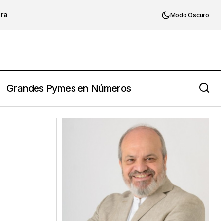
ora
Modo Oscuro
Grandes Pymes en Números
La fábula india que debes recordar
empresas familiares
cuando tengas problemas