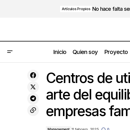
No hace falta s
Artículos Propios
Inicio
Quien soy
Proyecto
𝟱 𝗲𝘀𝘁𝗿𝗮𝘁𝗲𝗴𝗶𝗮𝘀 𝗳𝗿𝗲𝗻𝘁𝗲 𝗮 𝗲𝗺𝗽𝗹𝗲𝗮𝗱𝗼𝘀
Centr
𝗱𝗲𝘀𝗮𝗻𝗶𝗺𝗮𝗱𝗼𝘀: 𝗲𝗹 𝗽𝗲𝗹𝗶𝗴𝗿𝗼 𝗱𝗲𝗹
Management
Centros de uti
“𝗯𝗼𝗿𝗲𝗼𝘂𝘁”
arte del equili
empresas fami
Management
11 febrero, 2025
0