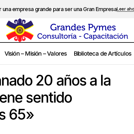
er una empresa grande para ser una Gran Empresa
Leer ah
Visión – Misión – Valores
Biblioteca de Artículos
«Le hemos ganado 20 años a la muerte y no tiene sentido jubila
a
nado 20 años a la
iene sentido
os 65»