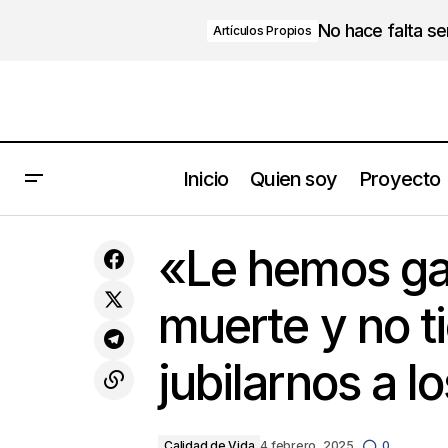
No hace falta s
Artículos Propios
Inicio
Quien soy
Proyecto
Pymes: ¿cómo aprovechar la analítica
Calidad de Vid
«Le hemos ga
de datos para crecer?
muerte y no t
jubilarnos a l
Calidad de Vida
4 febrero, 2025
0