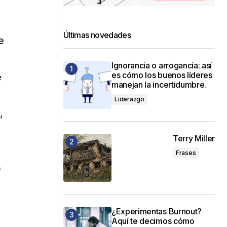
Últimas novedades
e
Ignorancia o arrogancia: así
es cómo los buenos líderes
e
manejan la incertidumbre.
Liderazgo
,
Terry Miller
Frases
e
¿Experimentas Burnout?
Aquí te decimos cómo