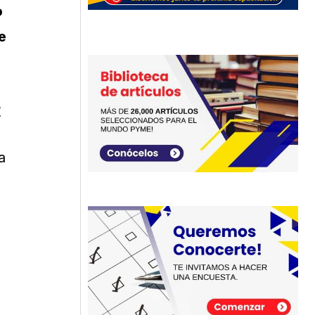
o
e
r
a