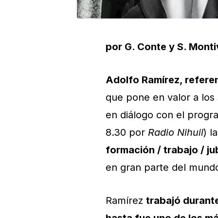
por G. Conte y S. Mont
Adolfo Ramírez, referen
que pone en valor a los
en diálogo con el progr
8.30 por
Radio Nihuil
) l
formación / trabajo / j
en gran parte del mund
Ramírez
trabajó durant