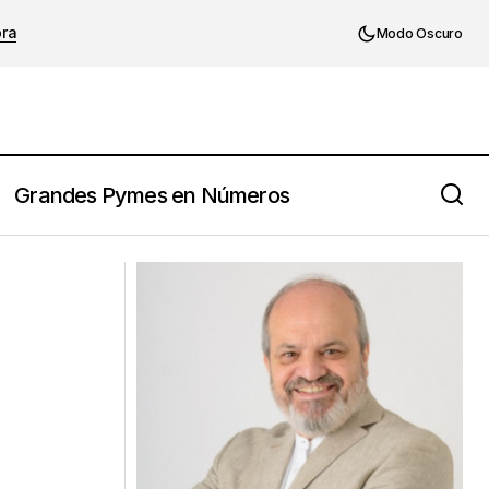
ora
Modo Oscuro
Grandes Pymes en Números
rnos a los 65»
Juan Carlos Valda