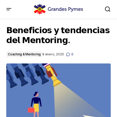
𝗕𝗲𝗻𝗲𝗳𝗶𝗰𝗶𝗼𝘀 𝘆 𝘁𝗲𝗻𝗱𝗲𝗻𝗰𝗶𝗮𝘀 𝗱𝗲𝗹 𝗠𝗲𝗻𝘁𝗼𝗿𝗶𝗻𝗴.
𝗕𝗲𝗻𝗲𝗳𝗶𝗰𝗶𝗼𝘀 𝘆 𝘁𝗲𝗻𝗱𝗲𝗻𝗰𝗶𝗮𝘀
𝗱𝗲𝗹 𝗠𝗲𝗻𝘁𝗼𝗿𝗶𝗻𝗴.
Coaching & Mentoring
8 enero, 2025
0