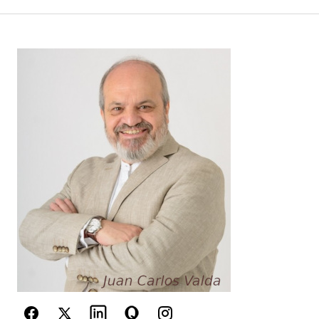
Comentario
*
Your Name
*
Your E-mail
*
Guarda mi nombre, correo electrónico y web en
este navegador para la próxima vez que
comente.
Este sitio esta protegido por
reCAPTCHA y la
Política de
privacidad
y los
Términos del servicio
de Google
se aplican.