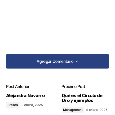
Agregar Comentario
Agregar Comentario
Post Anterior
Próximo Post
Tu dirección de correo electrónico no será
𝗔𝗹𝗲𝗷𝗮𝗻𝗱𝗿𝗮 𝗡𝗮𝘃𝗮𝗿𝗿𝗼
𝗤𝘂𝗲́ 𝗲𝘀 𝗲𝗹 𝗖𝗶́𝗿𝗰𝘂𝗹𝗼 𝗱𝗲
publicada.
Los campos obligatorios están
𝗢𝗿𝗼 𝘆 𝗲𝗷𝗲𝗺𝗽𝗹𝗼𝘀
marcados con
*
Frases
8 enero, 2025
Management
8 enero, 2025