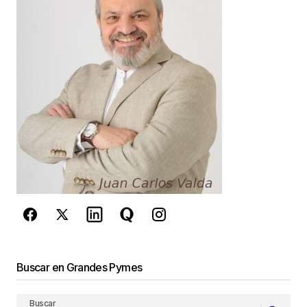
Guarda mi nombre, correo electrónico y web en
este navegador para la próxima vez que
comente.
Este sitio esta protegido por
reCAPTCHA y la
Política de
privacidad
y los
Términos del servicio
de Google
se aplican.
Enviar Comentario
Buscar en Grandes Pymes
Buscar