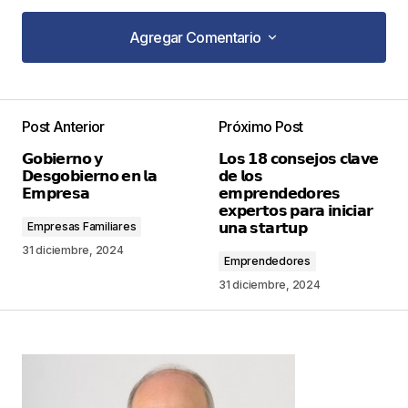
Agregar Comentario
Agregar Comentario
Post Anterior
Próximo Post
Tu dirección de correo electrónico no será
𝗚𝗼𝗯𝗶𝗲𝗿𝗻𝗼 𝘆
𝗟𝗼𝘀 𝟭𝟴 𝗰𝗼𝗻𝘀𝗲𝗷𝗼𝘀 𝗰𝗹𝗮𝘃𝗲
publicada.
Los campos obligatorios están
𝗗𝗲𝘀𝗴𝗼𝗯𝗶𝗲𝗿𝗻𝗼 𝗲𝗻 𝗹𝗮
𝗱𝗲 𝗹𝗼𝘀
marcados con
*
𝗘𝗺𝗽𝗿𝗲𝘀𝗮
𝗲𝗺𝗽𝗿𝗲𝗻𝗱𝗲𝗱𝗼𝗿𝗲𝘀
𝗲𝘅𝗽𝗲𝗿𝘁𝗼𝘀 𝗽𝗮𝗿𝗮 𝗶𝗻𝗶𝗰𝗶𝗮𝗿
𝘂𝗻𝗮 𝘀𝘁𝗮𝗿𝘁𝘂𝗽
Empresas Familiares
Comentario
*
31 diciembre, 2024
Emprendedores
31 diciembre, 2024
Your Name
*
Your E-mail
*