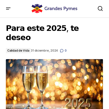
𝗣𝗮𝗿𝗮 𝗲𝘀𝘁𝗲 𝟮𝟬𝟮𝟱, 𝘁𝗲 𝗱𝗲𝘀𝗲𝗼
𝗣𝗮𝗿𝗮 𝗲𝘀𝘁𝗲 𝟮𝟬𝟮𝟱, 𝘁𝗲
𝗱𝗲𝘀𝗲𝗼
Calidad de Vida
31 diciembre, 2024
0