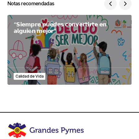
Notas recomendadas
“𝗦𝗶𝗲𝗺𝗽𝗿𝗲 𝗽𝘂𝗲𝗱𝗲𝘀 𝗰𝗼𝗻𝘃𝗲𝗿𝘁𝗶𝗿𝘁𝗲 𝗲𝗻
𝗮𝗹𝗴𝘂𝗶𝗲𝗻 𝗺𝗲𝗷𝗼𝗿”
Calidad de Vida