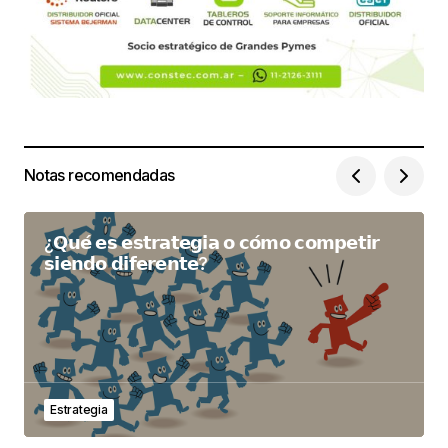
Notas recomendadas
¿𝗤𝘂𝗲́ 𝗲𝘀 𝗲𝘀𝘁𝗿𝗮𝘁𝗲𝗴𝗶𝗮 𝗼 𝗰𝗼́𝗺𝗼 𝗰𝗼𝗺𝗽𝗲𝘁𝗶𝗿
𝘀𝗶𝗲𝗻𝗱𝗼 𝗱𝗶𝗳𝗲𝗿𝗲𝗻𝘁𝗲?
Estrategia