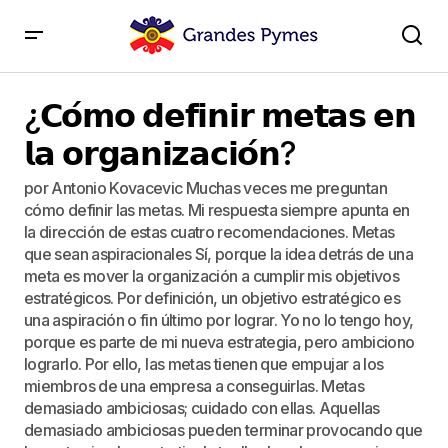
¿𝗖𝗼́𝗺𝗼 𝗱𝗲𝗳𝗶𝗻𝗶𝗿 𝗺𝗲𝘁𝗮𝘀 𝗲𝗻 𝗹𝗮 𝗼𝗿𝗴𝗮𝗻𝗶𝘇𝗮𝗰𝗶𝗼́𝗻?
¿𝗖𝗼́𝗺𝗼 𝗱𝗲𝗳𝗶𝗻𝗶𝗿 𝗺𝗲𝘁𝗮𝘀 𝗲𝗻
𝗹𝗮 𝗼𝗿𝗴𝗮𝗻𝗶𝘇𝗮𝗰𝗶𝗼́𝗻?
por Antonio Kovacevic Muchas veces me preguntan
cómo definir las metas. Mi respuesta siempre apunta en
la dirección de estas cuatro recomendaciones. Metas
que sean aspiracionales Sí, porque la idea detrás de una
meta es mover la organización a cumplir mis objetivos
estratégicos. Por definición, un objetivo estratégico es
una aspiración o fin último por lograr. Yo no lo tengo hoy,
porque es parte de mi nueva estrategia, pero ambiciono
lograrlo. Por ello, las metas tienen que empujar a los
miembros de una empresa a conseguirlas. Metas
demasiado ambiciosas; cuidado con ellas. Aquellas
demasiado ambiciosas pueden terminar provocando que