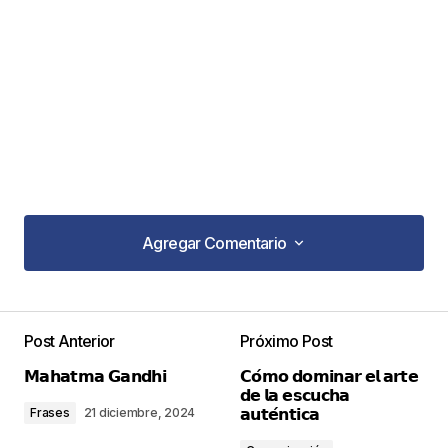
Agregar Comentario
Agregar Comentario
Post Anterior
Próximo Post
Tu dirección de correo electrónico no será
𝗠𝗮𝗵𝗮𝘁𝗺𝗮 𝗚𝗮𝗻𝗱𝗵𝗶
𝗖𝗼́𝗺𝗼 𝗱𝗼𝗺𝗶𝗻𝗮𝗿 𝗲𝗹 𝗮𝗿𝘁𝗲
publicada.
Los campos obligatorios están
𝗱𝗲 𝗹𝗮 𝗲𝘀𝗰𝘂𝗰𝗵𝗮
marcados con
*
𝗮𝘂𝘁𝗲́𝗻𝘁𝗶𝗰𝗮
Frases
21 diciembre, 2024