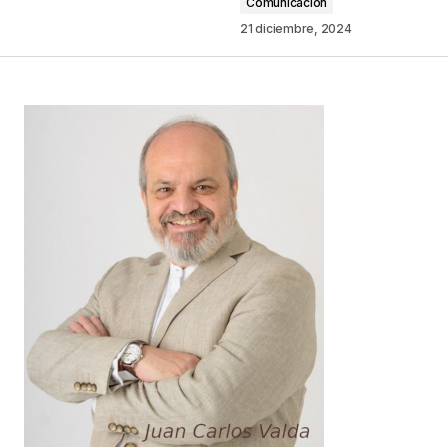
Comunicación
Comentario
*
21 diciembre, 2024
Your Name
*
Your E-mail
*
Guarda mi nombre, correo electrónico y web en
este navegador para la próxima vez que
comente.
Este sitio esta protegido por
reCAPTCHA y la
Política de
privacidad
y los
Términos del servicio
de Google
se aplican.