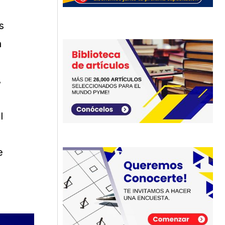
s
n
,
l
e