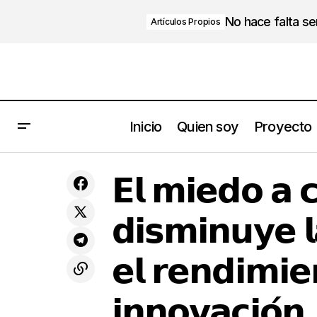
No hace falta s
Artículos Propios
Inicio
Quien soy
Proyecto
𝗘𝗹 𝗺
𝗘𝗹 𝗹𝗶𝗱𝗲𝗿𝗮𝘇𝗴𝗼 𝗲𝘀 𝘂𝗻 𝘃𝗶𝗮𝗷𝗲 𝗻𝗼 𝗲𝘀 𝘂𝗻
Calidad de
𝗘𝗹 𝗺𝗶𝗲𝗱𝗼 𝗮 
𝗱𝗲𝘀𝘁𝗶𝗻𝗼.
Vida
𝗶𝗻𝗻𝗼
𝗱𝗶𝘀𝗺𝗶𝗻𝘂𝘆𝗲 𝗹
𝗲𝗹 𝗿𝗲𝗻𝗱𝗶𝗺𝗶𝗲
𝗶𝗻𝗻𝗼𝘃𝗮𝗰𝗶𝗼́𝗻