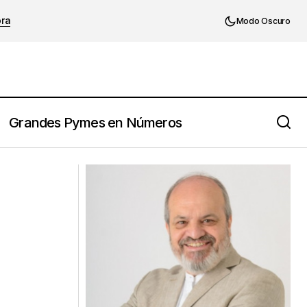
ora
Modo Oscuro
Grandes Pymes en Números
𝗲𝗻𝗱𝗶𝗺𝗶𝗲𝗻𝘁𝗼 𝘆 𝗹𝗮
Richard Branson