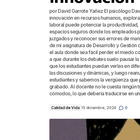
por David Garrote Yañez El psicólogo Davi
innovación en recursos humanos, explora 
laboral puede potenciar la productividad, 
espacios seguros donde los empleados pu
juzgados y reconocer sus errores de man
de mi asignatura de Desarrollo y Gestión 
el aula donde sea fácil perder el miedo co
a que durante los debates suelo pausar la
que los estudiantes puedan verlas en dif
las discusiones y dinámicas, y luego reanu
estudiantes y sabemos la vergüenza que p
grabado. Al docente no le cuesta ningún tr
cómodos, lo que debería traducirse en u
Calidad de Vida
15 diciembre, 2024
0