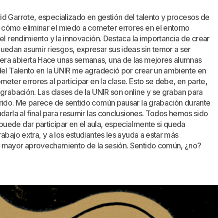
d Garrote, especializado en gestión del talento y procesos de
cómo eliminar el miedo a cometer errores en el entorno
el rendimiento y la innovación. Destaca la importancia de crear
edan asumir riesgos, expresar sus ideas sin temor a ser
era abierta Hace unas semanas, una de las mejores alumnas
del Talento en la UNIR me agradeció por crear un ambiente en
meter errores al participar en la clase. Esto se debe, en parte,
 grabación. Las clases de la UNIR son online y se graban para
erido. Me parece de sentido común pausar la grabación durante
darla al final para resumir las conclusiones. Todos hemos sido
uede dar participar en el aula, especialmente si queda
abajo extra, y a los estudiantes les ayuda a estar más
n mayor aprovechamiento de la sesión. Sentido común, ¿no?