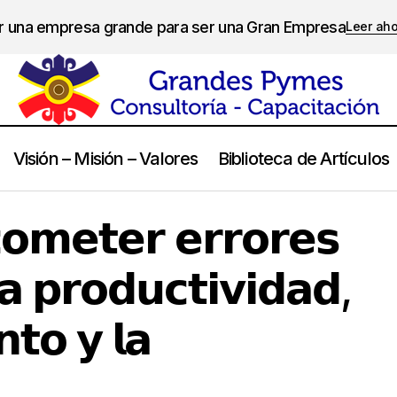
er una empresa grande para ser una Gran Empresa
Leer ah
Visión – Misión – Valores
Biblioteca de Artículos
𝗲𝗱𝗼 𝗮 𝗰𝗼𝗺𝗲𝘁𝗲𝗿 𝗲𝗿𝗿𝗼𝗿𝗲𝘀 𝗱𝗶𝘀𝗺𝗶𝗻𝘂𝘆𝗲 𝗹𝗮 𝗽𝗿𝗼𝗱𝘂𝗰𝘁𝗶𝘃𝗶𝗱𝗮𝗱, 𝗲𝗹 𝗿
𝗼𝗺𝗲𝘁𝗲𝗿 𝗲𝗿𝗿𝗼𝗿𝗲𝘀
𝘃𝗮𝗰𝗶𝗼́𝗻
𝗮 𝗽𝗿𝗼𝗱𝘂𝗰𝘁𝗶𝘃𝗶𝗱𝗮𝗱,
𝘁𝗼 𝘆 𝗹𝗮