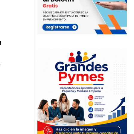
l
e
e