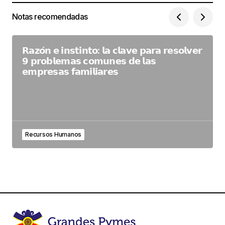
Notas recomendadas
𝗥𝗮𝘇𝗼́𝗻 𝗲 𝗶𝗻𝘀𝘁𝗶𝗻𝘁𝗼: 𝗹𝗮 𝗰𝗹𝗮𝘃𝗲 𝗽𝗮𝗿𝗮 𝗿𝗲𝘀𝗼𝗹𝘃𝗲𝗿
𝟵 𝗽𝗿𝗼𝗯𝗹𝗲𝗺𝗮𝘀 𝗰𝗼𝗺𝘂𝗻𝗲𝘀 𝗱𝗲 𝗹𝗮𝘀
𝗲𝗺𝗽𝗿𝗲𝘀𝗮𝘀 𝗳𝗮𝗺𝗶𝗹𝗶𝗮𝗿𝗲𝘀
Recursos Humanos