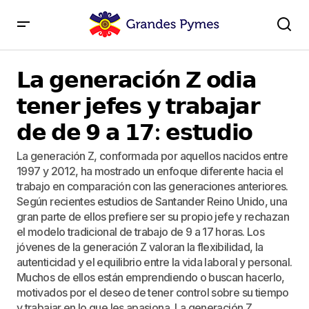
𝗟𝗮 𝗴𝗲𝗻𝗲𝗿𝗮𝗰𝗶𝗼́𝗻 𝗭 𝗼𝗱𝗶𝗮 𝘁𝗲𝗻𝗲𝗿 𝗷𝗲𝗳𝗲𝘀 𝘆 𝘁𝗿𝗮𝗯𝗮𝗷𝗮𝗿 𝗱𝗲
𝗱𝗲 𝟵 𝗮 𝟭𝟳: 𝗲𝘀𝘁𝘂𝗱𝗶𝗼
𝗟𝗮 𝗴𝗲𝗻𝗲𝗿𝗮𝗰𝗶𝗼́𝗻 𝗭 𝗼𝗱𝗶𝗮
𝘁𝗲𝗻𝗲𝗿 𝗷𝗲𝗳𝗲𝘀 𝘆 𝘁𝗿𝗮𝗯𝗮𝗷𝗮𝗿
𝗱𝗲 𝗱𝗲 𝟵 𝗮 𝟭𝟳: 𝗲𝘀𝘁𝘂𝗱𝗶𝗼
La generación Z, conformada por aquellos nacidos entre
1997 y 2012, ha mostrado un enfoque diferente hacia el
trabajo en comparación con las generaciones anteriores.
Según recientes estudios de Santander Reino Unido, una
gran parte de ellos prefiere ser su propio jefe y rechazan
el modelo tradicional de trabajo de 9 a 17 horas. Los
jóvenes de la generación Z valoran la flexibilidad, la
autenticidad y el equilibrio entre la vida laboral y personal.
Muchos de ellos están emprendiendo o buscan hacerlo,
motivados por el deseo de tener control sobre su tiempo
y trabajar en lo que les apasiona. La generación Z