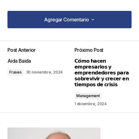
Agregar Comentario
Agregar Comentario
Post Anterior
Próximo Post
Tu dirección de correo electrónico no será
Aida Baida
𝗖𝗼́𝗺𝗼 𝗵𝗮𝗰𝗲𝗻
publicada.
Los campos obligatorios están
𝗲𝗺𝗽𝗿𝗲𝘀𝗮𝗿𝗶𝗼𝘀 𝘆
marcados con
*
𝗲𝗺𝗽𝗿𝗲𝗻𝗱𝗲𝗱𝗼𝗿𝗲𝘀 𝗽𝗮𝗿𝗮
Frases
30 noviembre, 2024
𝘀𝗼𝗯𝗿𝗲𝘃𝗶𝘃𝗶𝗿 𝘆 𝗰𝗿𝗲𝗰𝗲𝗿 𝗲𝗻
𝘁𝗶𝗲𝗺𝗽𝗼𝘀 𝗱𝗲 𝗰𝗿𝗶𝘀𝗶𝘀
Comentario
*
Management
1 diciembre, 2024
Your Name
*