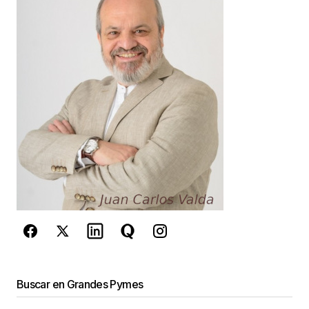
Your E-mail
*
Guarda mi nombre, correo electrónico y web en
este navegador para la próxima vez que
comente.
Este sitio esta protegido por
reCAPTCHA y la
Política de
privacidad
y los
Términos del servicio
de Google
se aplican.
Enviar Comentario
Buscar en Grandes Pymes