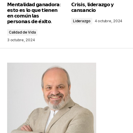
𝗠𝗲𝗻𝘁𝗮𝗹𝗶𝗱𝗮𝗱 𝗴𝗮𝗻𝗮𝗱𝗼𝗿𝗮:
𝗖𝗿𝗶𝘀𝗶𝘀, 𝗹𝗶𝗱𝗲𝗿𝗮𝘇𝗴𝗼 𝘆
publicada.
Los campos obligatorios están
𝗲𝘀𝘁𝗼 𝗲𝘀 𝗹𝗼 𝗾𝘂𝗲 𝘁𝗶𝗲𝗻𝗲𝗻
𝗰𝗮𝗻𝘀𝗮𝗻𝗰𝗶𝗼
marcados con
*
𝗲𝗻 𝗰𝗼𝗺𝘂́𝗻 𝗹𝗮𝘀
𝗽𝗲𝗿𝘀𝗼𝗻𝗮𝘀 𝗱𝗲 𝗲́𝘅𝗶𝘁𝗼.
Liderazgo
4 octubre, 2024
Comentario
*
Calidad de Vida
3 octubre, 2024
Your Name
*
Your E-mail
*
Guarda mi nombre, correo electrónico y web en
este navegador para la próxima vez que
comente.
Este sitio esta protegido por