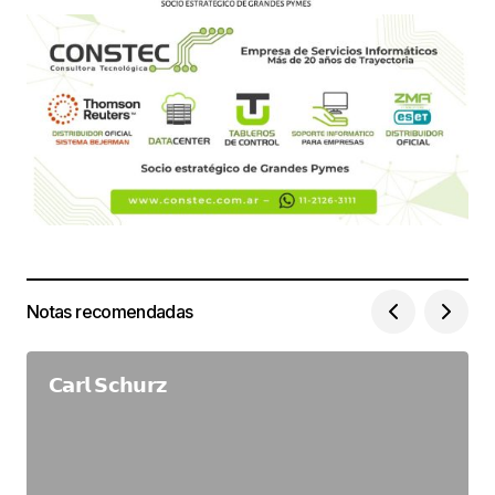
Notas recomendadas
𝗖𝗮𝗿𝗹 𝗦𝗰𝗵𝘂𝗿𝘇