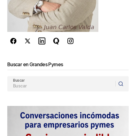
reCAPTCHA y la
Política de
privacidad
y los
Términos del servicio
de Google
se aplican.
Enviar Comentario
Buscar en Grandes Pymes
Buscar