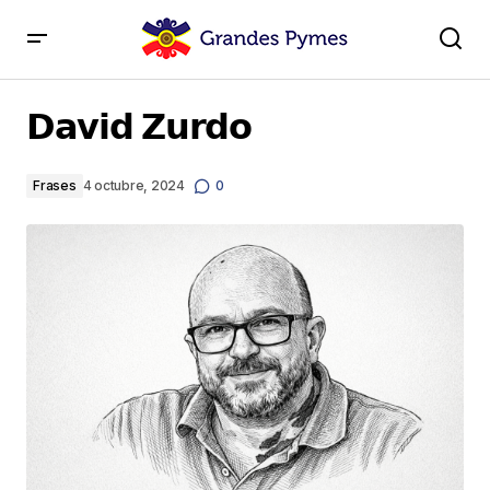
𝗗𝗮𝘃𝗶𝗱 𝗭𝘂𝗿𝗱𝗼
𝗗𝗮𝘃𝗶𝗱 𝗭𝘂𝗿𝗱𝗼
Frases
4 octubre, 2024
0