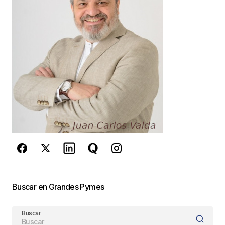
Your E-mail
*
Guarda mi nombre, correo electrónico y web en
este navegador para la próxima vez que
comente.
Este sitio esta protegido por
reCAPTCHA y la
Política de
privacidad
y los
Términos del servicio
de Google
se aplican.
Enviar Comentario
Buscar en Grandes Pymes
Buscar