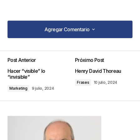
Agregar Comentario
Agregar Comentario
Post Anterior
Próximo Post
Tu dirección de correo electrónico no será
Hacer “visible” lo
Henry David Thoreau
publicada.
Los campos obligatorios están
“invisible”
marcados con
*
Frases
10 julio, 2024
Marketing
9 julio, 2024
Comentario
*
Your Name
*