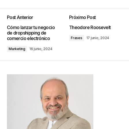
Post Anterior
Próximo Post
Tu dirección de correo electrónico no será
Cómo lanzar tu negocio
Theodore Roosevelt
publicada.
Los campos obligatorios están
de dropshipping de
marcados con
*
comercio electrónico
Frases
17 junio, 2024
Marketing
16 junio, 2024
Comentario
*
Your Name
*
Your E-mail
*
Guarda mi nombre, correo electrónico y web en
este navegador para la próxima vez que
comente.