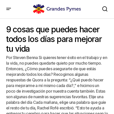
9 cosas que puedes hacer todos los días para
mejorar tu vida
9 cosas que puedes hacer
todos los días para mejorar
tu vida
Por Steven Benna Si quieres tener éxito en el trabajo y en
la vida, no puedes quedarte quieto por mucho tiempo.
Entonces, ¿Cómo puedes asegurarte de que estás
mejorando todos los días? Recogimos algunas
respuestas de Quora a la pregunta: “¿Qué puedo hacer
para mejorarme a mí mismo cada día?,” e hicimos un
poco de investigación por nuestra cuenta también. Estas
son algunas de nuestras sugerencias favoritas. Elije una
palabra del día Cada mañana, elige una palabra que guíe
el resto de tu día, Rachel Rofé escribió. “Esto te ayuda a
entrenar tu cerebro para hacer que las situaciones sean lo