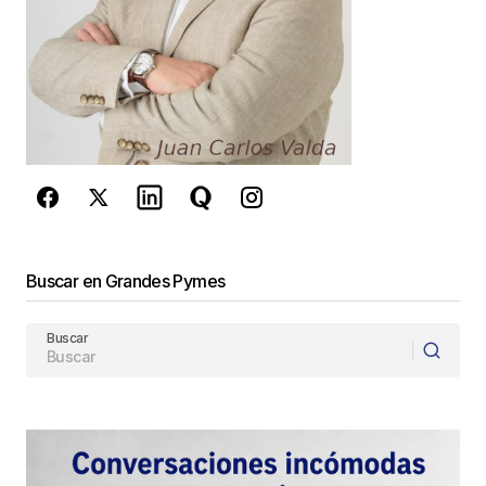
Este sitio esta protegido por
reCAPTCHA y la
Política de
privacidad
y los
Términos del servicio
de Google
se aplican.
Enviar Comentario
Buscar en Grandes Pymes
Buscar