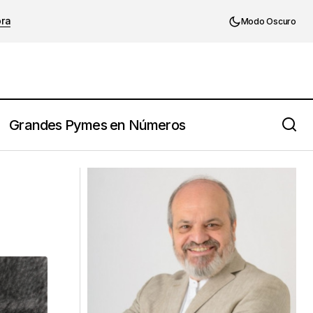
ora
Modo Oscuro
Grandes Pymes en Números
Escucha Activa En El Trabajo: Trucos
Para Mejorarla.