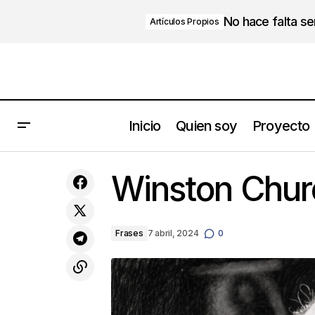
No hace falta s
Artículos Propios
Inicio
Quien soy
Proyecto
El poder de la amabilidad: menos
Winston Churc
estrés, más bienestar
Frases
7 abril, 2024
0