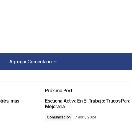
Agregar Comentario
Agregar Comentario
Próximo Post
o no será publicada.
Los campos obligatorios están marca
strés, más
Escucha Activa En El Trabajo: Trucos Para
Mejorarla.
Comunicación
7 abril, 2024