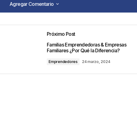
Agregar Comentario
Agregar Comentario
Próximo Post
o no será publicada.
Los campos obligatorios están marca
Familias Emprendedoras & Empresas
Familiares ¿Por Qué la Diferencia?
Emprendedores
24 marzo, 2024
Your E-mail
*
ico y web en
ez que comente.