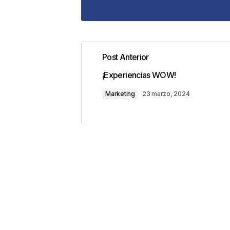
Post Anterior
Tu dirección de correo electrónic
¡Experiencias WOW!
con
*
Marketing
23 marzo, 2024
Comentario
*
Your Name
*
Guarda mi nombre, correo electrón
este navegador para la próxima v