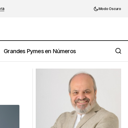
ora
Modo Oscuro
Grandes Pymes en Números
Un básico del liderazgo que se ha
perdido